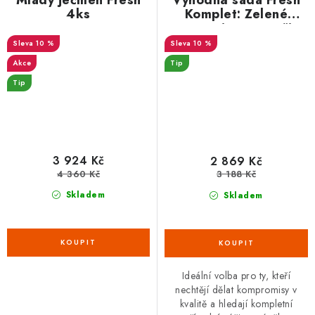
Mladý ječmen Fresh
Výhodná sada Fresh
4ks
Komplet: Zelené
potraviny pro vaši
vitalitu
10 %
10 %
Akce
Tip
Tip
3 924 Kč
2 869 Kč
4 360 Kč
3 188 Kč
Skladem
Skladem
Ideální volba pro ty, kteří
nechtějí dělat kompromisy v
kvalitě a hledají kompletní