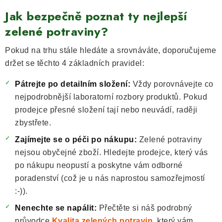
v
Jak bezpečně poznat ty nejlepší
ý
zelené potraviny?
p
i
Pokud na trhu stále hledáte a srovnáváte, doporučujeme
s
držet se těchto 4 základních pravidel:
u
Pátrejte po detailním složení:
Vždy porovnávejte co
nejpodrobnější laboratorní rozbory produktů. Pokud
prodejce přesné složení tají nebo neuvádí, raději
zbystřete.
Zajímejte se o péči po nákupu:
Zelené potraviny
nejsou obyčejné zboží. Hledejte prodejce, který vás
po nákupu neopustí a poskytne vám odborné
poradenství (což je u nás naprostou samozřejmostí
:-)).
Nenechte se napálit:
Přečtěte si náš podrobný
průvodce
Kvalita zelených potravin
, který vám