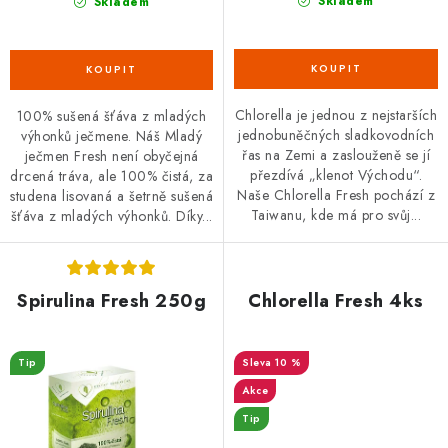
Skladem
Skladem
Chlorella je jednou z nejstarších
100% sušená šťáva z mladých
jednobuněčných sladkovodních
výhonků ječmene. Náš Mladý
řas na Zemi a zaslouženě se jí
ječmen Fresh není obyčejná
přezdívá „klenot Východu“.
drcená tráva, ale 100% čistá, za
Naše Chlorella Fresh pochází z
studena lisovaná a šetrně sušená
Taiwanu, kde má pro svůj...
šťáva z mladých výhonků. Díky...
Spirulina Fresh 250g
Chlorella Fresh 4ks
Tip
10 %
Akce
Tip