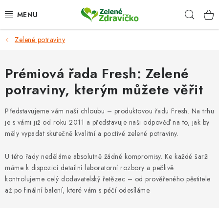
Přejít
Hleda
na
obsah
Zelené potraviny
DOPLŇKY STRAVY
ZRNKOVÁ KÁVA
Prémiová řada Fresh: Zelené
potraviny, kterým můžete věřit
KRÁSNÝ DOMOV
Představujeme vám naši chloubu – produktovou řadu Fresh. Na trhu
TIPY NA DÁREK
je s vámi již od roku 2011 a představuje naši odpověď na to, jak by
měly vypadat skutečně kvalitní a poctivé zelené potraviny.
VĚRNOSTNÍ PROGRAM
U této řady neděláme absolutně žádné kompromisy. Ke každé šarži
máme k dispozici detailní laboratorní rozbory a pečlivě
HODNOCENÍ OBCHODU
kontrolujeme celý dodavatelský řetězec – od prověřeného pěstitele
až po finální balení, které vám s péčí odesíláme.
Proč nakupovat u nás
Doprava a platba
Kontakt
Velkoobchod
Časté dotazy
Obchodní podmínky