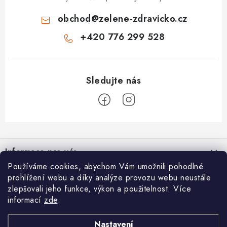
obchod
@
zelene-zdravicko.cz
+420 776 299 528
Z
á
Informace pro vás
p
Používáme cookies, abychom Vám umožnili pohodlné
a
Proč nakupovat u nás
O nás
prohlížení webu a díky analýze provozu webu neustále
t
zlepšovali jeho funkce, výkon a použitelnost. Více
Doprava a platba
í
Férový věrnostní program
informací
zde
.
Blog
Kontakt
Dárkové poukazy
Zelený zázrak, nebo jen drahý prášek? Průvodce světem ječmene,
Nastavení