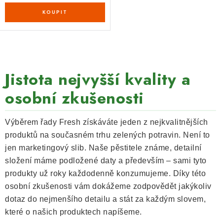
O
v
Jistota nejvyšší kvality a
l
osobní zkušenosti
á
d
a
Výběrem řady Fresh získáváte jeden z nejkvalitnějších
c
produktů na současném trhu zelených potravin. Není to
í
jen marketingový slib. Naše pěstitele známe, detailní
p
složení máme podložené daty a především – sami tyto
r
produkty už roky každodenně konzumujeme. Díky této
v
osobní zkušenosti vám dokážeme zodpovědět jakýkoliv
k
dotaz do nejmenšího detailu a stát za každým slovem,
y
které o našich produktech napíšeme.