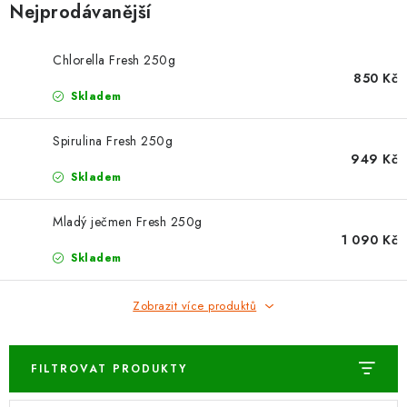
Nejprodávanější
Vrácení zboží a reklamace
Chlorella Fresh 250g
850 Kč
Skladem
Spirulina Fresh 250g
949 Kč
Skladem
Mladý ječmen Fresh 250g
1 090 Kč
Skladem
Zobrazit více produktů
FILTROVAT PRODUKTY