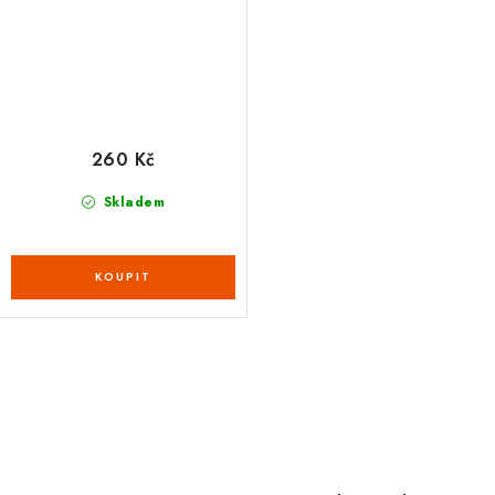
260 Kč
Skladem
O
v
l
á