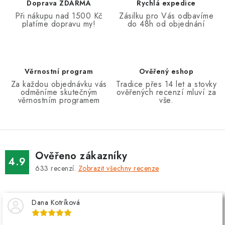
d
Doprava ZDARMA
Rychlá expedice
a
Při nákupu nad 1500 Kč
Zásilku pro Vás odbavíme
platíme dopravu my!
do 48h od objednání
c
í
p
r
Věrnostní program
Ověřený eshop
v
Za každou objednávku vás
Tradice přes 14 let a stovky
k
odměníme skutečným
ověřených recenzí mluví za
věrnostním programem
vše.
y
v
ý
p
Ověřeno zákazníky
i
4.9
633
recenzí.
Zobrazit všechny recenze
s
u
Dana Kotríková