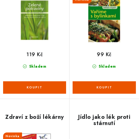
u
d
k
u
t
k
ů
t
ů
119 Kč
99 Kč
Skladem
Skladem
Zdraví z boží lékárny
Jídlo jako lék proti
stárnutí
Novinka