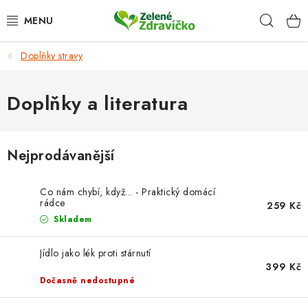
Přejít
Hleda
na
obsah
Doplňky stravy
DOPLŇKY STRAVY
ZRNKOVÁ KÁVA
Doplňky a literatura
KRÁSNÝ DOMOV
Nejprodávanější
TIPY NA DÁREK
Co nám chybí, když... - Praktický domácí
VĚRNOSTNÍ PROGRAM
rádce
259 Kč
Skladem
HODNOCENÍ OBCHODU
Jídlo jako lék proti stárnutí
399 Kč
Proč nakupovat u nás
Doprava a platba
Kontakt
Dočasně nedostupné
Velkoobchod
Časté dotazy
Obchodní podmínky