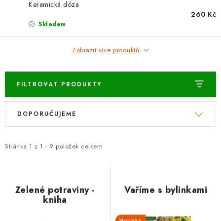
Keramická dóza
Vrácení zboží a reklamace
260 Kč
Skladem
Zobrazit více produktů
FILTROVAT PRODUKTY
V
Ř
DOPORUČUJEME
ý
a
p
z
i
e
Stránka
1
z
1
-
9
položek celkem
s
n
p
í
r
p
Zelené potraviny -
Vaříme s bylinkami
kniha
o
r
d
o
Novinka