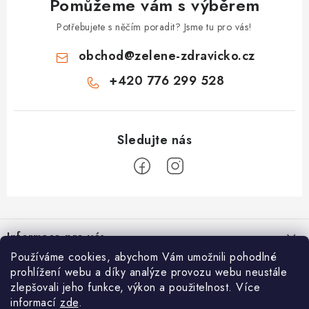
Pomůžeme vám s výběrem
Potřebujete s něčím poradit? Jsme tu pro vás!
obchod
@
zelene-zdravicko.cz
+420 776 299 528
Z
á
Informace pro vás
p
Používáme cookies, abychom Vám umožnili pohodlné
a
Proč nakupovat u nás
O nás
prohlížení webu a díky analýze provozu webu neustále
t
zlepšovali jeho funkce, výkon a použitelnost. Více
Doprava a platba
í
Férový věrnostní program
informací
zde
.
Blog