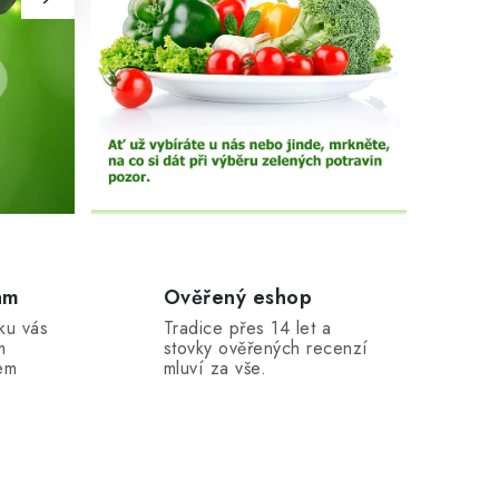
am
Ověřený eshop
ku vás
Tradice přes 14 let a
m
stovky ověřených recenzí
em
mluví za vše.