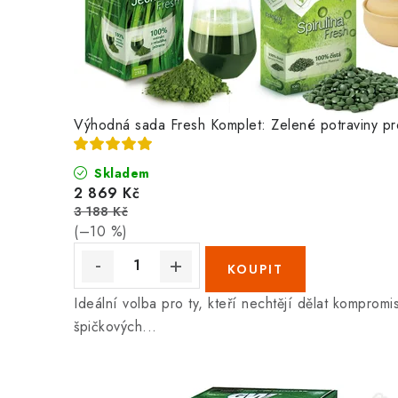
Výhodná sada Fresh Komplet: Zelené potraviny pro 
Skladem
2 869 Kč
3 188 Kč
(–10 %)
Ideální volba pro ty, kteří nechtějí dělat kompromi
špičkových...