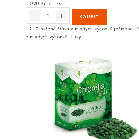
Měrná
1 090 Kč / 1 ks
cena:
100% sušená šťáva z mladých výhonků ječmene. Ná
z mladých výhonků. Díky...