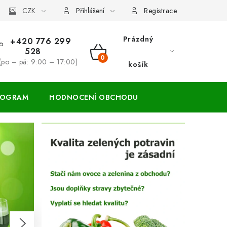
ácení zboží a reklamace
CZK
Přihlášení
Registrace
Prázdný
+420 776 299
528
NÁKUPNÍ
(po – pá: 9:00 – 17:00)
košík
KOŠÍK
ROGRAM
HODNOCENÍ OBCHODU
Následující