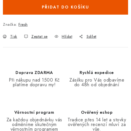
PŘIDAT DO KOŠÍKU
Značka:
Fresh
Tisk
Zeptat se
Hlídat
Sdílet
Doprava ZDARMA
Rychlá expedice
Při nákupu nad 1500 Kč
Zásilku pro Vás odbavíme
platíme dopravu my!
do 48h od objednání
Věrnostní program
Ověřený eshop
Za každou objednávku vás
Tradice přes 14 let a stovky
odměníme skutečným
ověřených recenzí mluví za
věrnostním programem
vše.