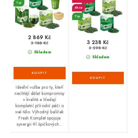
Tip
Akce
Tip
2 869 Kč
3 238 Kč
3 188 Kč
3 598 Kč
Skladem
Skladem
Ideální volba pro ty, kteří
nechtějí dělat kompromisy
v kvalitě a hledají
kompletní přírodní péči o
své tělo. Výhodný balíček
Fresh Komplet spojuje
synergii tří špičkových...