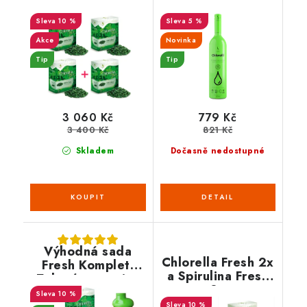
10 %
5 %
Akce
Novinka
Tip
Tip
3 060 Kč
779 Kč
3 400 Kč
821 Kč
Skladem
Dočasně nedostupné
Výhodná sada
Chlorella Fresh 2x
Fresh Komplet:
a Spirulina Fresh
Zelené potraviny
2x
pro vaši vitalitu
10 %
10 %