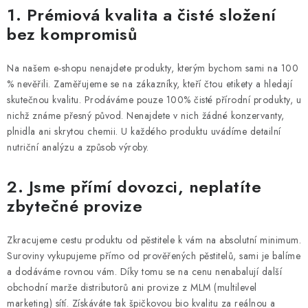
1. Prémiová kvalita a čisté složení
Vrácení zboží a reklamace
bez kompromisů
Na našem e-shopu nenajdete produkty, kterým bychom sami na 100
% nevěřili. Zaměřujeme se na zákazníky, kteří čtou etikety a hledají
skutečnou kvalitu. Prodáváme pouze 100% čisté přírodní produkty, u
nichž známe přesný původ. Nenajdete v nich žádné konzervanty,
plnidla ani skrytou chemii. U každého produktu uvádíme detailní
nutriční analýzu a způsob výroby.
2. Jsme přímí dovozci, neplatíte
zbytečné provize
Zkracujeme cestu produktu od pěstitele k vám na absolutní minimum.
Suroviny vykupujeme přímo od prověřených pěstitelů, sami je balíme
a dodáváme rovnou vám. Díky tomu se na cenu nenabalují další
obchodní marže distributorů ani provize z MLM (multilevel
marketing) sítí. Získáváte tak špičkovou bio kvalitu za reálnou a