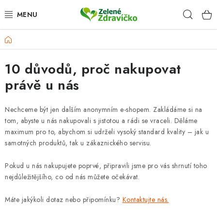
Přejít
Hleda
na
obsah
Domů
DOPLŇKY STRAVY
10 důvodů, proč nakupovat
ZRNKOVÁ KÁVA
právě u nás
KRÁSNÝ DOMOV
Nechceme být jen dalším anonymním e-shopem. Zakládáme si na
TIPY NA DÁREK
tom, abyste u nás nakupovali s jistotou a rádi se vraceli. Děláme
maximum pro to, abychom si udrželi vysoký standard kvality – jak u
VĚRNOSTNÍ PROGRAM
samotných produktů, tak u zákaznického servisu.
Pokud u nás nakupujete poprvé, připravili jsme pro vás shrnutí toho
HODNOCENÍ OBCHODU
nejdůležitějšího, co od nás můžete očekávat.
Proč nakupovat u nás
Doprava a platba
Kontakt
Máte jakýkoli dotaz nebo připomínku?
Kontaktujte nás.
Velkoobchod
Časté dotazy
Obchodní podmínky