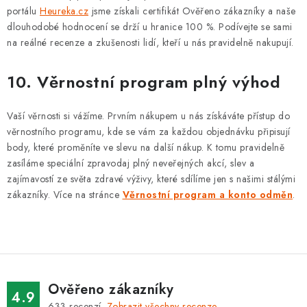
portálu
Heureka.cz
jsme získali certifikát Ověřeno zákazníky a naše
dlouhodobé hodnocení se drží u hranice 100 %. Podívejte se sami
na reálné recenze a zkušenosti lidí, kteří u nás pravidelně nakupují.
10. Věrnostní program plný výhod
Vaší věrnosti si vážíme. Prvním nákupem u nás získáváte přístup do
věrnostního programu, kde se vám za každou objednávku připisují
body, které proměníte ve slevu na další nákup. K tomu pravidelně
zasíláme speciální zpravodaj plný neveřejných akcí, slev a
zajímavostí ze světa zdravé výživy, které sdílíme jen s našimi stálými
zákazníky. Více na stránce
Věrnostní program a konto odměn
.
Ověřeno zákazníky
4.9
633
recenzí.
Zobrazit všechny recenze