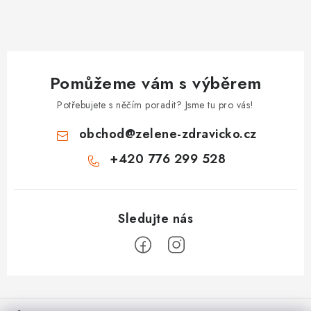
Pomůžeme vám s výběrem
Potřebujete s něčím poradit? Jsme tu pro vás!
obchod
@
zelene-zdravicko.cz
+420 776 299 528
Z
á