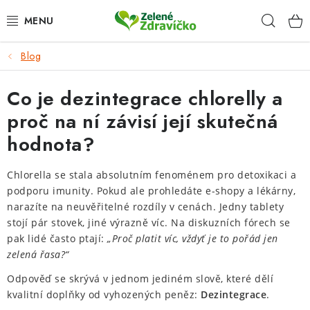
Přejít
Hleda
na
obsah
Blog
DOPLŇKY STRAVY
Co je dezintegrace chlorelly a
ZRNKOVÁ KÁVA
proč na ní závisí její skutečná
KRÁSNÝ DOMOV
hodnota?
TIPY NA DÁREK
Chlorella se stala absolutním fenoménem pro detoxikaci a
podporu imunity. Pokud ale prohledáte e-shopy a lékárny,
VĚRNOSTNÍ PROGRAM
narazíte na neuvěřitelné rozdíly v cenách. Jedny tablety
stojí pár stovek, jiné výrazně víc. Na diskuzních fórech se
pak lidé často ptají:
HODNOCENÍ OBCHODU
„Proč platit víc, vždyť je to pořád jen
zelená řasa?“
Proč nakupovat u nás
Doprava a platba
Kontakt
Odpověď se skrývá v jednom jediném slově, které dělí
kvalitní doplňky od vyhozených peněz:
Dezintegrace
.
Velkoobchod
Časté dotazy
Obchodní podmínky