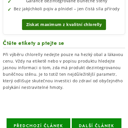
Garance dezintegrované buněčné stěny
Bez jakýchkoli pojiv a plnidel – jen čistá síla přírody
Získat maximum z kvalitní chlorelly
Čtěte etikety a ptejte se
Při výběru chlorelly nedejte pouze na hezký obal a lákavou
cenu. Vždy na etiketě nebo v popisu produktu hledejte
jasnou informaci o tom, zda má produkt dezintegrovanou
buněčnou stěnu. Je to totiž ten nejdůležitější parametr,
který odlišuje skutečnou investici do zdraví od obyčejného
polykání nestravitelné hmoty.
PŘEDCHOZÍ ČLÁNEK
DALŠÍ ČLÁNEK