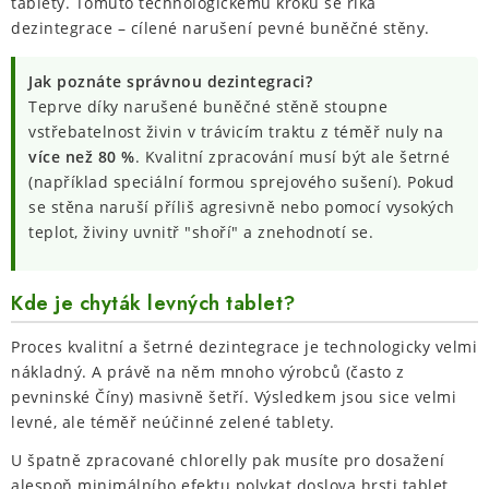
tablety. Tomuto technologickému kroku se říká
dezintegrace – cílené narušení pevné buněčné stěny.
Jak poznáte správnou dezintegraci?
Teprve díky narušené buněčné stěně stoupne
vstřebatelnost živin v trávicím traktu z téměř nuly na
více než 80 %
. Kvalitní zpracování musí být ale šetrné
(například speciální formou sprejového sušení). Pokud
se stěna naruší příliš agresivně nebo pomocí vysokých
teplot, živiny uvnitř "shoří" a znehodnotí se.
Kde je chyták levných tablet?
Proces kvalitní a šetrné dezintegrace je technologicky velmi
nákladný. A právě na něm mnoho výrobců (často z
pevninské Číny) masivně šetří. Výsledkem jsou sice velmi
levné, ale téměř neúčinné zelené tablety.
U špatně zpracované chlorelly pak musíte pro dosažení
alespoň minimálního efektu polykat doslova hrsti tablet