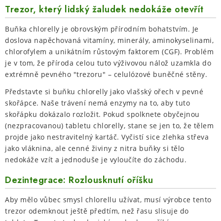
Trezor, který lidský žaludek nedokáže otevřít
Vrácení zboží a reklamace
Buňka chlorelly je obrovským přírodním bohatstvím. Je
doslova napěchovaná vitamíny, minerály, aminokyselinami,
chlorofylem a unikátním růstovým faktorem (CGF). Problém
je v tom, že příroda celou tuto výživovou nálož uzamkla do
extrémně pevného "trezoru" – celulózové buněčné stěny.
Představte si buňku chlorelly jako vlašský ořech v pevné
skořápce. Naše trávení nemá enzymy na to, aby tuto
skořápku dokázalo rozložit. Pokud spolknete obyčejnou
(nezpracovanou) tabletu chlorelly, stane se jen to, že tělem
projde jako nestravitelný kartáč. Vyčistí sice zlehka střeva
jako vláknina, ale cenné živiny z nitra buňky si tělo
nedokáže vzít a jednoduše je vyloučíte do záchodu.
Dezintegrace: Rozlousknutí oříšku
Aby mělo vůbec smysl chlorellu užívat, musí výrobce tento
trezor odemknout ještě předtím, než řasu slisuje do