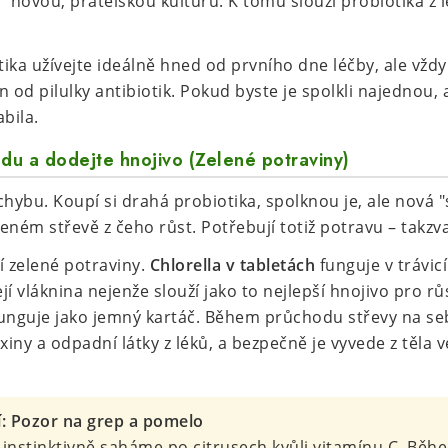
 novou, přátelskou kulturu. K tomu slouží probiotika z l
ika užívejte ideálně hned od prvního dne léčby, ale vžd
 od pilulky antibiotik. Pokud byste je spolkli najednou, 
bila.
ůdu a dodejte hnojivo (Zelené potraviny)
 chybu. Koupí si drahá probiotika, spolknou je, ale nová 
ém střevě z čeho růst. Potřebují totiž potravu – takzva
í zelené potraviny.
Chlorella v tabletách
funguje v trávic
í vláknina nejenže slouží jako to nejlepší hnojivo pro r
 funguje jako jemný kartáč. Během průchodu střevy na se
ny a odpadní látky z léků, a bezpečně je vyvede z těla v
í: Pozor na grep a pomelo
instinktivně saháme po citrusech kvůli vitamínu C. Běhe