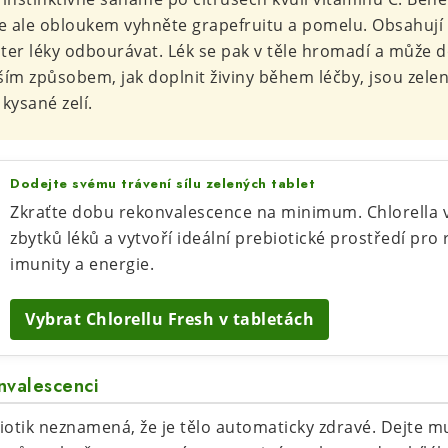
 se ale obloukem vyhněte grapefruitu a pomelu. Obsahují 
ater léky odbourávat. Lék se pak v těle hromadí a může d
m způsobem, jak doplnit živiny během léčby, jsou zelen
 kysané zelí.
Dodejte svému trávení sílu zelených tablet
Zkraťte dobu rekonvalescence na minimum. Chlorella v
zbytků léků a vytvoří ideální prebiotické prostředí pro
imunity a energie.
Vybrat Chlorellu Fresh v tabletách
nvalescenci
iotik neznamená, že je tělo automaticky zdravé. Dejte m