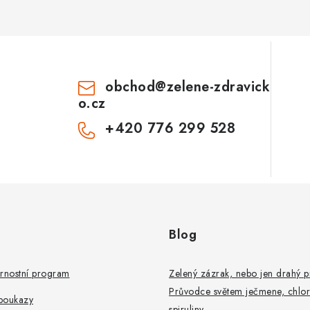
obchod
@
zelene-zdravick
o.cz
+420 776 299 528
Blog
rnostní program
Zelený zázrak, nebo jen drahý 
Průvodce světem ječmene, chlor
poukazy
spiruliny