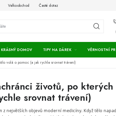
Velkoobchod
Časté dotazy
Obchodní podmínky
Vr
KRÁSNÝ DOMOV
TIPY NA DÁREK
VĚRNOSTNÍ P
tělo volá o pomoc (a jak rychle srovnat trávení)
chránci životů, po kterých 
ychle srovnat trávení)
ím z největších objevů moderní medicíny. Když tělo napad