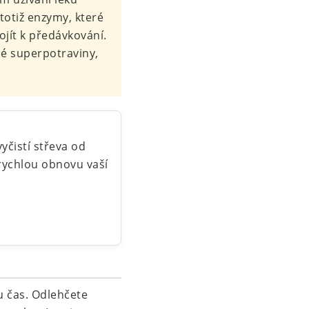
totiž enzymy, které
ojít k předávkování.
é superpotraviny,
yčistí střeva od
 rychlou obnovu vaší
u čas. Odlehčete