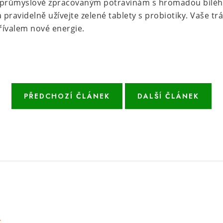
se průmyslově zpracovaným potravinám s hromadou bílého
 pravidelně užívejte zelené tablety s probiotiky. Vaše tr
přívalem nové energie.
PŘEDCHOZÍ ČLÁNEK
DALŠÍ ČLÁNEK
e