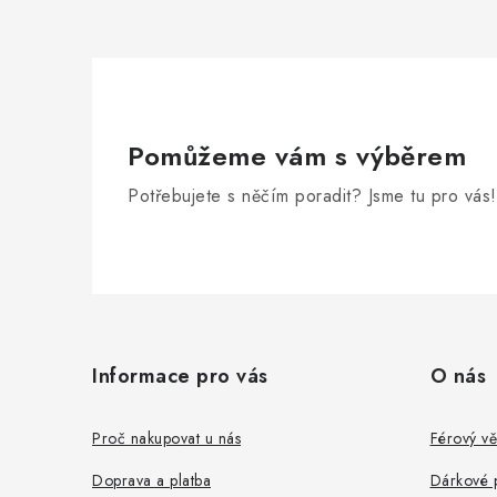
Pomůžeme vám s výběrem
Potřebujete s něčím poradit? Jsme tu pro vás!
Z
á
Informace pro vás
O nás
p
a
Proč nakupovat u nás
Férový vě
t
Doprava a platba
Dárkové 