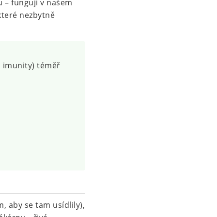
u – fungují v našem
 které nezbytně
o imunity) téměř
 aby se tam usídlily),