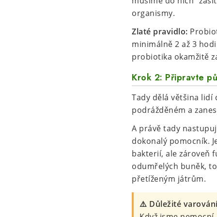
musíme do nich "zasít"
organismy.
Zlaté pravidlo:
Probiot
minimálně 2 až 3 hodin
probiotika okamžitě za
Krok 2: Připravte p
Tady dělá většina lidí
podrážděném a zanesen
A právě tady nastupuj
dokonalý pomocník. Jej
bakterií, ale zároveň
odumřelých buněk, toxi
přetíženým játrům.
⚠️ Důležité varován
Když jsme nemocní, 