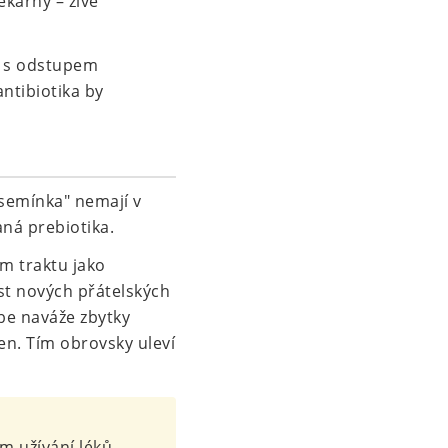
ékárny – živé
y s odstupem
antibiotika by
"semínka" nemají v
ná prebiotika.
ím traktu jako
ůst nových přátelských
be naváže zbytky
en. Tím obrovsky uleví
m užívání léků