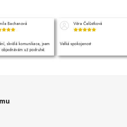
mila Bachanová
Věra Čelůstková
ní, skvělá komunikace, jsem
Velká spokojenost
a objednávám už podruhé.
amu