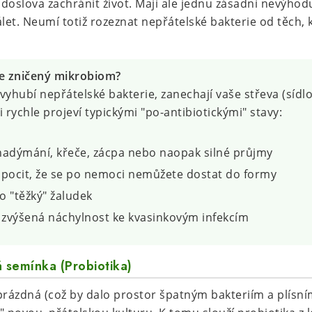
doslova zachránit život. Mají ale jednu zásadní nevýhod
álet. Neumí totiž rozeznat nepřátelské bakterie od těch,
te zničený mikrobiom?
 vyhubí nepřátelské bakterie, zanechají vaše střeva (sídl
 rychle projeví typickými "po-antibiotickými" stavy:
 nadýmání, křeče, zácpa nebo naopak silné průjmy
 pocit, že se po nemoci nemůžete dostat do formy
 "těžký" žaludek
 zvýšená náchylnost ke kvasinkovým infekcím
á semínka (Probiotika)
rázdná (což by dalo prostor špatným bakteriím a plísním,