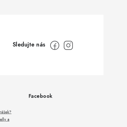
Facebook
prášek?
elly a