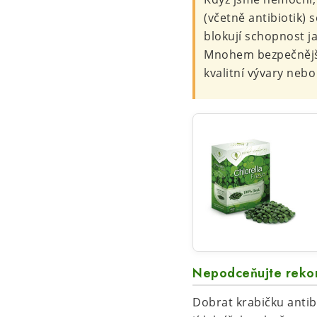
(včetně antibiotik)
blokují schopnost j
Mnohem bezpečnější
kvalitní vývary nebo
Nepodceňujte reko
Dobrat krabičku antib