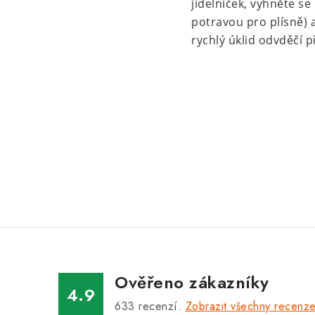
jídelníček, vyhněte 
potravou pro plísně) a
rychlý úklid odvděčí 
Ověřeno zákazníky
4.9
633
recenzí.
Zobrazit všechny recenz