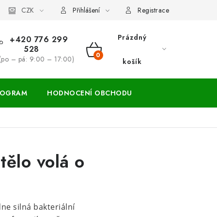
ácení zboží a reklamace
CZK
Přihlášení
Registrace
Prázdný
+420 776 299
528
NÁKUPNÍ
(po – pá: 9:00 – 17:00)
košík
KOŠÍK
ROGRAM
HODNOCENÍ OBCHODU
tělo volá o
ne silná bakteriální