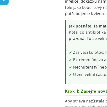
infekce, dokážou nám 
těle jako kobercový n
potřebujeme k životu.
Jak poznáte, že má
Poté, co antibiotika
prázdná. To se velmi
Zažívací kolotoč:
Extrémní únava a
Nechutenství nebo
U žen velmi často
Krok 1: Zasejte nov
Aby střeva nezůstala p