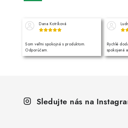
Dana Kotríková
Lud
Som veľmi spokojná s produktom.
Rychlé dodá
Odporúčam.
spokojená 
Sledujte nás na Instagr