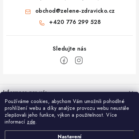
obchod
@
zelene-zdravicko.cz
+420 776 299 528
Z
á
Informace pro vás
p
Používáme cookies, abychom Vám umožnili pohodlné
a
Proč nakupovat u nás
O nás
prohlížení webu a díky analýze provozu webu neustále
t
zlepšovali jeho funkce, výkon a použitelnost. Více
Doprava a platba
í
Férový věrnostní program
informací
zde
.
Blog
Kontakt
Dárkové poukazy
Zelený zázrak, nebo jen drahý prášek? Průvodce světem ječmene,
Nastavení