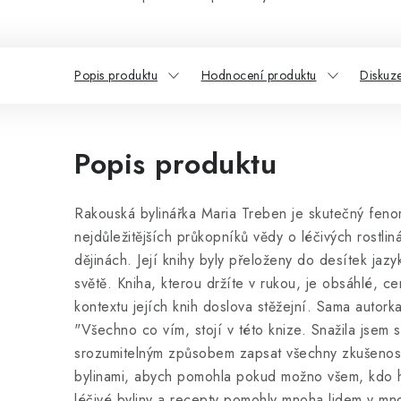
Popis produktu
Hodnocení produktu
Diskuz
Popis produktu
Rakouská bylinářka Maria Treben je skutečný feno
nejdůležitějších průkopníků vědy o léčivých rostli
dějinách. Její knihy byly přeloženy do desítek jaz
světě. Kniha, kterou držíte v rukou, je obsáhlé, ce
kontextu jejích knih doslova stěžejní. Sama autork
"Všechno co vím, stojí v této knize. Snažila jsem
srozumitelným způsobem zapsat všechny zkušenosti
bylinami, abych pomohla pokud možno všem, kdo 
léčivé byliny a recepty pomohly mnoha lidem v mnoh