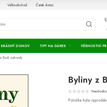
Velkoobchod
Časté dotazy
Obchodní podmínky
Vr
KRÁSNÝ DOMOV
TIPY NA DÁREK
VĚRNOSTNÍ P
 z Boží zahrady
Byliny z 
Neohodn
Položka byla vyprodá