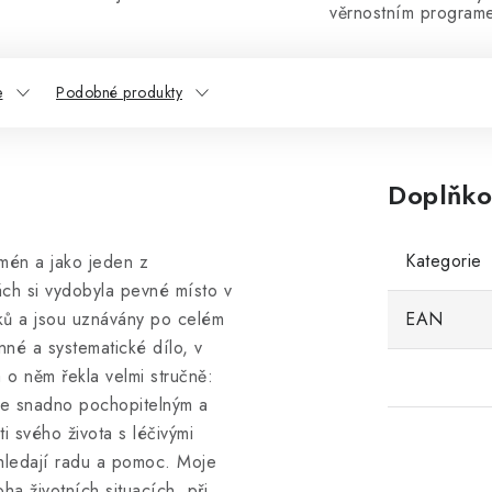
věrnostním program
e
Podobné produkty
Doplňko
Kategorie
mén a jako jeden z
nách si vydobyla pevné místo v
yků a jsou uznávány po celém
EAN
nné a systematické dílo, v
a o něm řekla velmi stručně:
 se snadno pochopitelným a
 svého života s léčivými
hledají radu a pomoc. Moje
a životních situacích, při