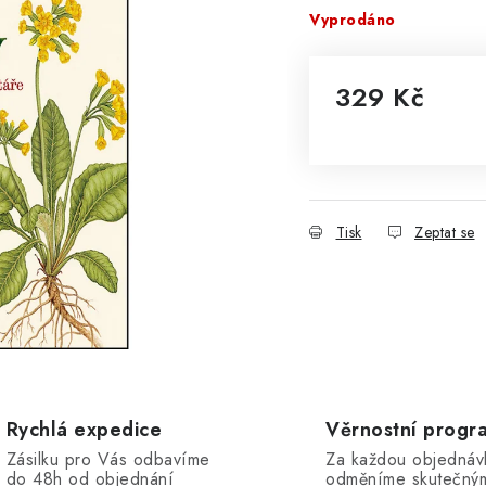
Vyprodáno
329 Kč
Měrná cena:
Tisk
Zeptat se
Rychlá expedice
Věrnostní progr
Zásilku pro Vás odbavíme
Za každou objednáv
do 48h od objednání
odměníme skutečný