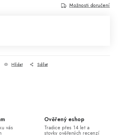
Možnosti doručení
Hlídat
Sdílet
am
Ověřený eshop
ku vás
Tradice přes 14 let a
m
stovky ověřených recenzí