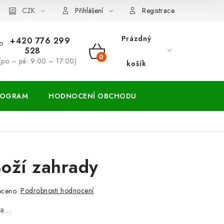
ácení zboží a reklamace
CZK
Přihlášení
Registrace
Prázdný
+420 776 299
528
NÁKUPNÍ
(po – pá: 9:00 – 17:00)
košík
KOŠÍK
ROGRAM
HODNOCENÍ OBCHODU
Boží zahrady
Podrobnosti hodnocení
oceno
na…