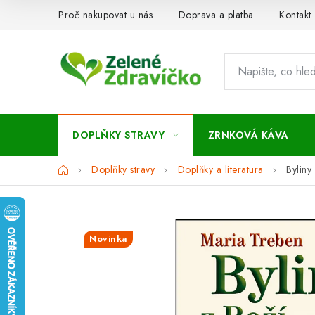
Přejít
Proč nakupovat u nás
Doprava a platba
Kontakt
na
obsah
DOPLŇKY STRAVY
ZRNKOVÁ KÁVA
Domů
Doplňky stravy
Doplňky a literatura
Byliny
Novinka