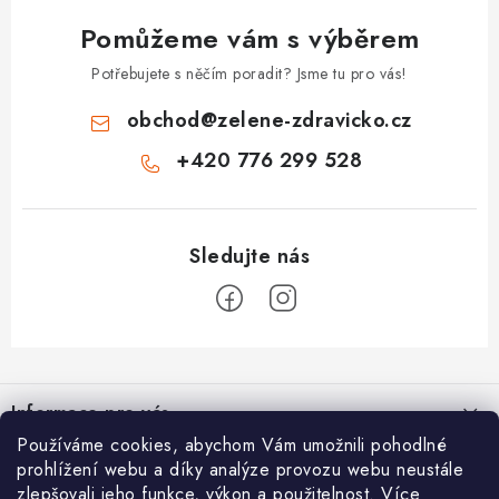
Pomůžeme vám s výběrem
Potřebujete s něčím poradit? Jsme tu pro vás!
obchod
@
zelene-zdravicko.cz
+420 776 299 528
Z
á
Informace pro vás
p
Používáme cookies, abychom Vám umožnili pohodlné
a
Proč nakupovat u nás
O nás
prohlížení webu a díky analýze provozu webu neustále
t
zlepšovali jeho funkce, výkon a použitelnost. Více
Doprava a platba