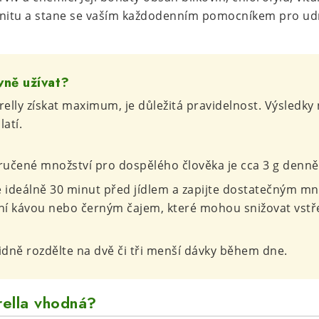
itu a stane se vaším každodenním pomocníkem pro udrž
vně užívat?
relly získat maximum, je důležitá pravidelnost. Výsledky
latí.
čené množství pro dospělého člověka je cca 3 g denně 
e ideálně 30 minut před jídlem a zapijte dostatečným mn
ení kávou nebo černým čajem, které mohou snižovat vstř
idně rozdělte na dvě či tři menší dávky během dne.
rella vhodná?