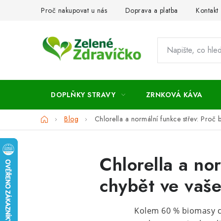
Přejít
Proč nakupovat u nás
Doprava a platba
Kontakt
na
obsah
DOPLŇKY STRAVY
ZRNKOVÁ KÁVA
Domů
Blog
Chlorella a normální funkce střev: Proč 
Chlorella a no
chybět ve vaše
Kolem 60 % biomasy ch