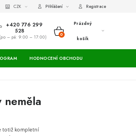
ácení zboží a reklamace
CZK
Přihlášení
Registrace
Prázdný
+420 776 299
528
NÁKUPNÍ
(po – pá: 9:00 – 17:00)
košík
KOŠÍK
ROGRAM
HODNOCENÍ OBCHODU
by neměla
 totiž kompletní