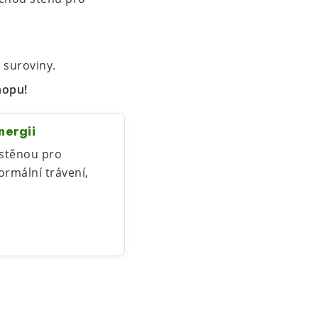
d suroviny.
hopu!
nergii
 stěnou pro
ormální trávení,