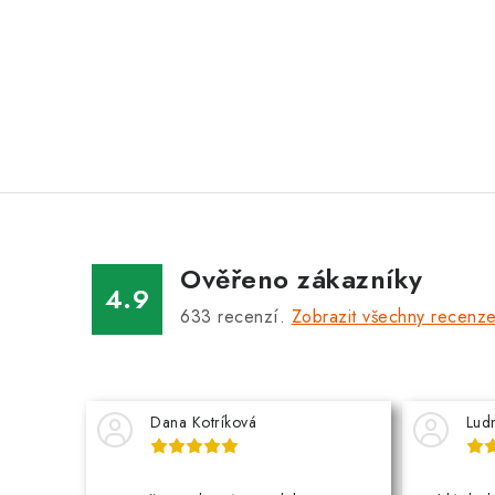
Ověřeno zákazníky
4.9
633
recenzí.
Zobrazit všechny recenz
Dana Kotríková
Lud