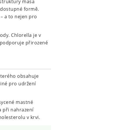
 struktury masa
o dostupné formě.
 – a to nejen pro
ody. Chlorella je v
 podporuje přirozené
kterého obsahuje
jiné pro udržení
asycené mastné
a při nahrazení
olesterolu v krvi.