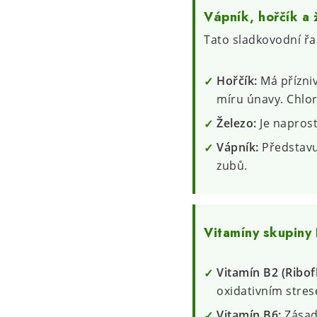
Vápník, hořčík a 
Tato sladkovodní řa
Hořčík:
Má přízniv
míru únavy. Chlor
Železo:
Je naprost
Vápník:
Představuj
zubů.
Vitamíny skupiny
Vitamín B2 (Ribofl
oxidativním stre
Vitamín B6:
Zásadn