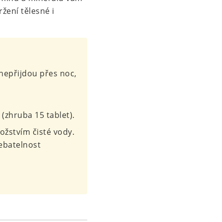
ení tělesné i
 nepřijdou přes noc,
(zhruba 15 tablet).
ožstvím čisté vody.
ebatelnost