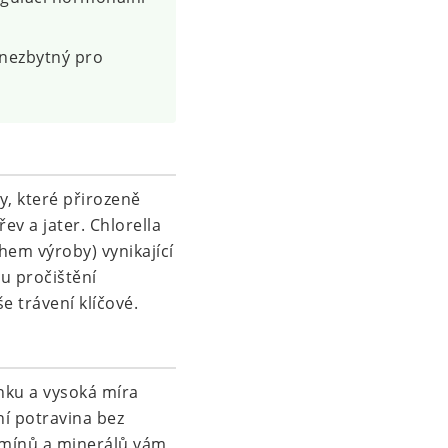
 nezbytný pro
y, které přirozeně
ev a jater. Chlorella
hem výroby) vynikající
u pročištění
e trávení klíčové.
ku a vysoká míra
ní potravina bez
itamínů a minerálů vám