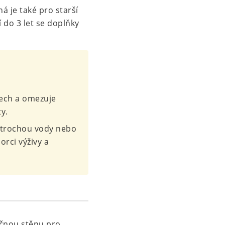
á je také pro starší
 do 3 let se doplňky
tech a omezuje
y.
s trochou vody nebo
orci výživy a
ěčnou stěnu pro