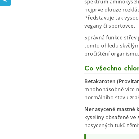
spektrum aminokyselin
nejprve dlouze rozklá
Představuje tak vysoce
vegany či sportovce.
Správná funkce střev j
tomto ohledu skvělým
pročištění organismu
Co všechno chlor
Betakaroten (Provitam
mnohonásobně více než
normálního stavu zra
Nenasycené mastné k
kyseliny obsažené ve 
nasycených tuků těmit