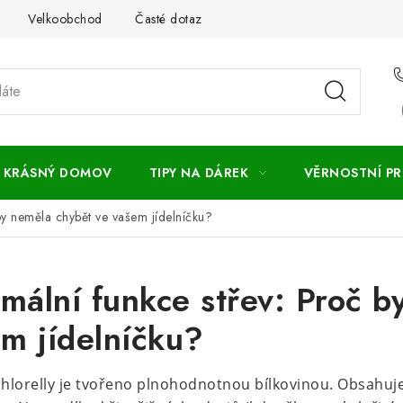
Velkoobchod
Časté dotazy
Obchodní podmínky
Vr
KRÁSNÝ DOMOV
TIPY NA DÁREK
VĚRNOSTNÍ P
by neměla chybět ve vašem jídelníčku?
rmální funkce střev: Proč 
m jídelníčku?
lorelly je tvořeno plnohodnotnou bílkovinou. Obsahuje