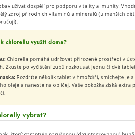
bav užívat dospělí pro podporu vitality a imunity. Vhodn
vělý zdroj přírodních vitamínů a minerálů (u menších dětí
ručují).
Jak chlorellu využít doma?
nu:
Chlorella pomáhá udržovat přirozené prostředí v ús
. Zkuste po vyčištění zubů rozkousat jednu či dvě tablet
 maska:
Rozdrťte několik tablet v hmoždíři, smíchejte je 
ho oleje a naneste na obličej. Vaše pokožka získá extra p
čí.
lorelly vybrat?
bek, který garantuje narušenou (dezintegrovanou) bun