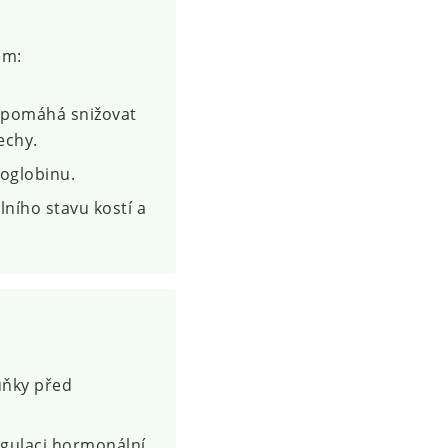
em:
a pomáhá snižovat
echy.
oglobinu.
ního stavu kostí a
uňky před
egulaci hormonální