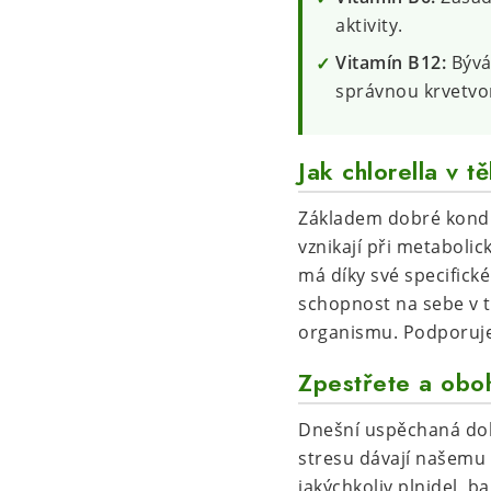
aktivity.
Vitamín B12:
Bývá 
správnou krvetvo
Jak chlorella v t
Základem dobré kondic
vznikají při metaboli
má díky své specifick
schopnost na sebe v t
organismu. Podporuje 
Zpestřete a oboh
Dnešní uspěchaná dob
stresu dávají našemu t
jakýchkoliv plnidel, b