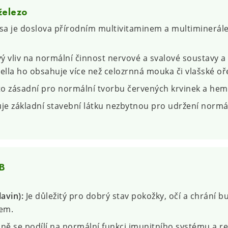
železo
sa je doslova přírodním multivitaminem a multiminerál
ý vliv na normální činnost nervové a svalové soustavy 
ella ho obsahuje více než celozrnná mouka či vlašské oř
o zásadní pro normální tvorbu červených krvinek a hem
e základní stavební látku nezbytnou pro udržení normál
 B
avin):
Je důležitý pro dobrý stav pokožky, očí a chrání b
sem.
ě se podílí na normální funkci imunitního systému a r