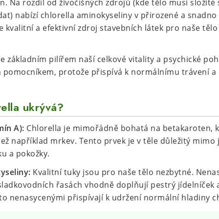
. Na rozdíl od živočišných zdrojů (kde tělo musí složité
dat) nabízí chlorella aminokyseliny v přirozené a snadn
 kvalitní a efektivní zdroj stavebních látek pro naše tělo
e základním pilířem naší celkové vitality a psychické poh
 pomocníkem, protože přispívá k normálnímu trávení a
.
ella ukrývá?
ín A):
Chlorella je mimořádně bohatá na betakaroten, 
 například mrkev. Tento prvek je v těle důležitý mimo 
ku a pokožky.
yseliny:
Kvalitní tuky jsou pro naše tělo nezbytné. Nen
sladkovodních řasách vhodně doplňují pestrý jídelníček 
o nenasycenými přispívají k udržení normální hladiny ch