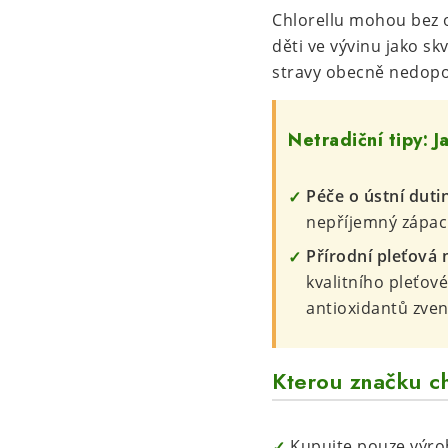
Chlorellu mohou bez o
děti ve vývinu jako sk
stravy obecně nedopo
Netradiční tipy: 
Péče o ústní duti
nepříjemný zápach
Přírodní pleťová
kvalitního pleťové
antioxidantů zven
Kterou značku ch
Kupujte pouze výro