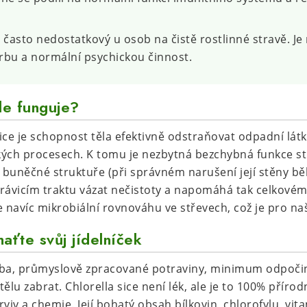
často nedostatkový u osob na čistě rostlinné stravě. Je
rbu a normální psychickou činnost.
ěle funguje?
e je schopnost těla efektivně odstraňovat odpadní látk
ckých procesech. K tomu je nezbytná bezchybná funkce stř
é buněčné struktuře (při správném narušení její stěny bě
rávicím traktu vázat nečistoty a napomáhá tak celkovém
navíc mikrobiální rovnováhu ve střevech, což je pro naš
aťte svůj jídelníček
a, průmyslově zpracované potraviny, minimum odpočin
ělu zabrat. Chlorella sice není lék, ale je to 100% přírod
arviv a chemie. Její bohatý obsah bílkovin, chlorofylu, v