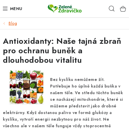
Přejít
Hleda
na
obsah
Blog
DOPLŇKY STRAVY
Antioxidanty: Naše tajná zbraň
ZRNKOVÁ KÁVA
pro ochranu buněk a
KRÁSNÝ DOMOV
dlouhodobou vitalitu
TIPY NA DÁREK
Bez kyslíku nemůžeme žít.
VĚRNOSTNÍ PROGRAM
Potřebuje ho úplně každá buňka v
našem těle. Ve středu těchto buněk
HODNOCENÍ OBCHODU
se nacházejí mitochondrie, které si
můžeme představit jako drobné
elektrárny. Když dostanou palivo ve formě glukózy a
Proč nakupovat u nás
Doprava a platba
Kontakt
kyslíku, vytvoří energii nezbytnou pro náš život. Ne
Velkoobchod
Časté dotazy
Obchodní podmínky
všechno ale v našem těle funguje vždy stoprocentně