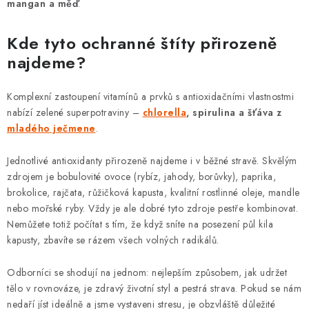
mangan a měď
.
Kde tyto ochranné štíty přirozeně
najdeme?
Komplexní zastoupení vitamínů a prvků s antioxidačními vlastnostmi
nabízí zelené superpotraviny –
chlorella
, spirulina a šťáva z
mladého ječmene
.
Jednotlivé antioxidanty přirozeně najdeme i v běžné stravě. Skvělým
zdrojem je bobulovité ovoce (rybíz, jahody, borůvky), paprika,
brokolice, rajčata, růžičková kapusta, kvalitní rostlinné oleje, mandle
nebo mořské ryby. Vždy je ale dobré tyto zdroje pestře kombinovat.
Nemůžete totiž počítat s tím, že když sníte na posezení půl kila
kapusty, zbavíte se rázem všech volných radikálů.
Odborníci se shodují na jednom: nejlepším způsobem, jak udržet
tělo v rovnováze, je zdravý životní styl a pestrá strava. Pokud se nám
nedaří jíst ideálně a jsme vystaveni stresu, je obzvláště důležité