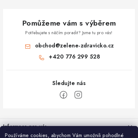
Pomůžeme vám s výběrem
Potřebujete s něčím poradit? Jsme tu pro vás!
obchod
@
zelene-zdravicko.cz
+420 776 299 528
Z
á
Informace pro vás
p
Používáme cookies, abychom Vám umožnili pohodlné