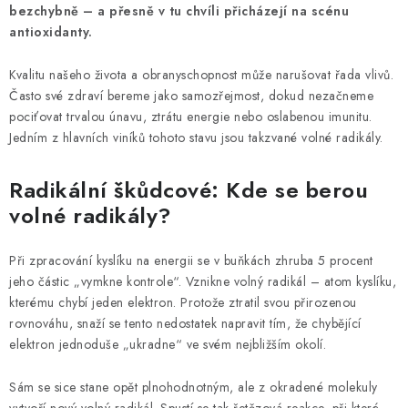
bezchybně – a přesně v tu chvíli přicházejí na scénu
Vrácení zboží a reklamace
antioxidanty.
Kvalitu našeho života a obranyschopnost může narušovat řada vlivů.
Často své zdraví bereme jako samozřejmost, dokud nezačneme
pociťovat trvalou únavu, ztrátu energie nebo oslabenou imunitu.
Jedním z hlavních viníků tohoto stavu jsou takzvané volné radikály.
Radikální škůdcové: Kde se berou
volné radikály?
Při zpracování kyslíku na energii se v buňkách zhruba 5 procent
jeho částic „vymkne kontrole“. Vznikne volný radikál – atom kyslíku,
kterému chybí jeden elektron. Protože ztratil svou přirozenou
rovnováhu, snaží se tento nedostatek napravit tím, že chybějící
elektron jednoduše „ukradne“ ve svém nejbližším okolí.
Sám se sice stane opět plnohodnotným, ale z okradené molekuly