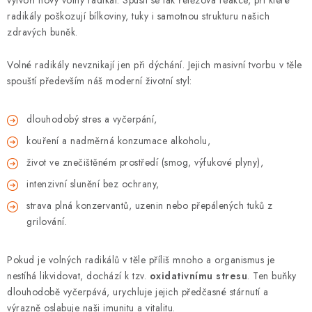
vytvoří nový volný radikál. Spustí se tak řetězová reakce, při které
radikály poškozují bílkoviny, tuky i samotnou strukturu našich
zdravých buněk.
Volné radikály nevznikají jen při dýchání. Jejich masivní tvorbu v těle
spouští především náš moderní životní styl:
dlouhodobý stres a vyčerpání,
kouření a nadměrná konzumace alkoholu,
život ve znečištěném prostředí (smog, výfukové plyny),
intenzivní slunění bez ochrany,
strava plná konzervantů, uzenin nebo přepálených tuků z
grilování.
Pokud je volných radikálů v těle příliš mnoho a organismus je
nestíhá likvidovat, dochází k tzv.
oxidativnímu stresu
. Ten buňky
dlouhodobě vyčerpává, urychluje jejich předčasné stárnutí a
výrazně oslabuje naši imunitu a vitalitu.