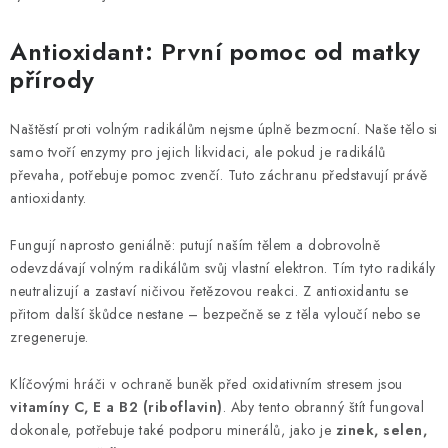
Antioxidant: První pomoc od matky
přírody
Naštěstí proti volným radikálům nejsme úplně bezmocní. Naše tělo si
samo tvoří enzymy pro jejich likvidaci, ale pokud je radikálů
převaha, potřebuje pomoc zvenčí. Tuto záchranu představují právě
antioxidanty.
Fungují naprosto geniálně: putují naším tělem a dobrovolně
odevzdávají volným radikálům svůj vlastní elektron. Tím tyto radikály
neutralizují a zastaví ničivou řetězovou reakci. Z antioxidantu se
přitom další škůdce nestane – bezpečně se z těla vyloučí nebo se
zregeneruje.
Klíčovými hráči v ochraně buněk před oxidativním stresem jsou
vitamíny C, E a B2 (riboflavin)
. Aby tento obranný štít fungoval
dokonale, potřebuje také podporu minerálů, jako je
zinek, selen,