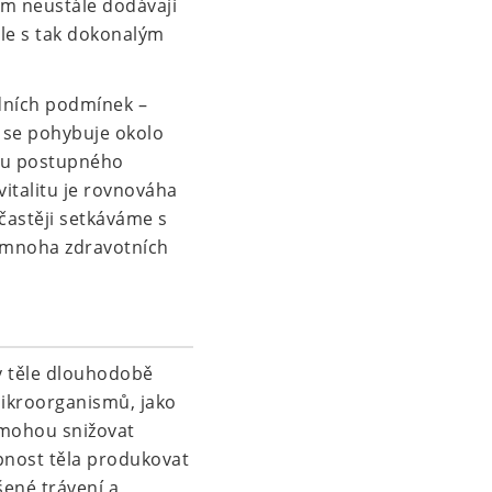
ám neustále dodávají
 ale s tak dokonalým
dních podmínek –
á se pohybuje okolo
nou postupného
italitu je rovnováha
častěji setkáváme s
 mnoha zdravotních
v těle dlouhodobě
mikroorganismů, jako
a mohou snižovat
opnost těla produkovat
ené trávení a