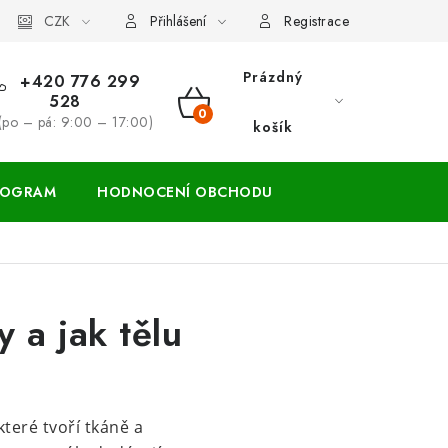
ácení zboží a reklamace
CZK
Přihlášení
Registrace
Prázdný
+420 776 299
528
NÁKUPNÍ
(po – pá: 9:00 – 17:00)
košík
KOŠÍK
ROGRAM
HODNOCENÍ OBCHODU
 a jak tělu
teré tvoří tkáně a