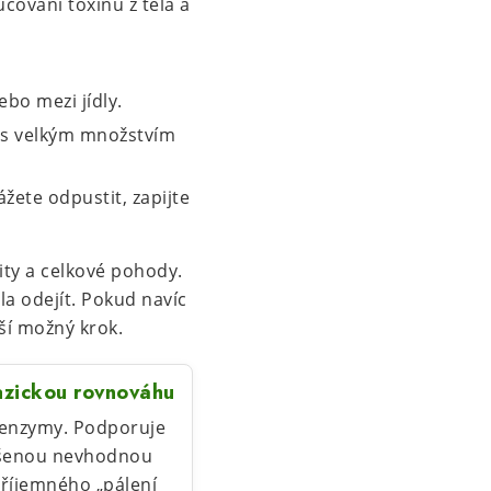
ování toxinů z těla a
ebo mezi jídly.
 s velkým množstvím
žete odpustit, zapijte
ity a celkové pohody.
la odejít. Pokud navíc
ší možný krok.
azickou rovnováhu
 enzymy. Podporuje
ušenou nevhodnou
příjemného „pálení