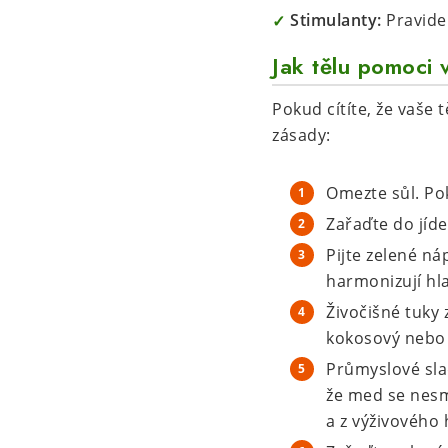
Stimulanty:
Pravidel
Jak tělu pomoci 
Pokud cítíte, že vaše
zásady:
Omezte sůl. Pok
Zařaďte do jíd
Pijte zelené ná
harmonizují hla
Živočišné tuky 
kokosový nebo 
Průmyslové sla
že med se nesm
a z výživového 