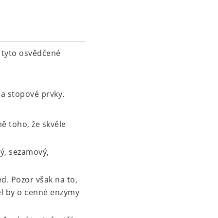
e tyto osvědčené
na stopové prvky.
ě toho, že skvěle
ný, sezamový,
d. Pozor však na to,
el by o cenné enzymy