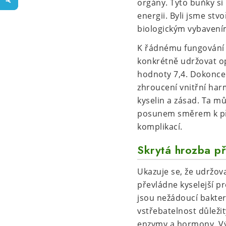
orgány. Tyto buňky si
energii. Byli jsme stv
biologickým vybavením 
K řádnému fungování 
konkrétně udržovat op
hodnoty 7,4. Dokonce
zhroucení vnitřní har
kyselin a zásad. Ta m
posunem směrem k pře
komplikací.
Skrytá hrozba p
Ukazuje se, že udržov
převládne kyselejší p
jsou nežádoucí bakter
vstřebatelnost důleži
enzymy a hormony. Vý