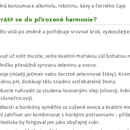
ná konzumace alkoholu, nikotinu, kávy a černého čaje.
vrátit se do přirozené harmonie?
 tělo volá po změně a potřebuje srovnat krok, vyzkoušejt
ud už solit musíte, volte kvalitní mořskou sůl bohatou 
elníčku převážně syrovou zeleninu a ovoce.
poje (mladý ječmen nebo čerstvé zeleninové šťávy). Krom
dinu pH, dodávají tělu snadno vstřebatelné živiny.
zkuste nahradit za studena lisovanými oleji (olivový, lně
slunečnicový).
dkosti a bonbóny vyměňte za sušené ovoce a kvalitní me
í zahřívat ani kombinovat s horkými potravinami – přiš
hlediska by fungoval jen jako obyčejný cukr.