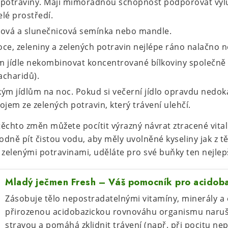
 potraviny. Mají mimořádnou schopnost podporovat vyluč
lé prostředí.
ňová a slunečnicová semínka nebo mandle.
voce, zeleniny a zelených potravin nejlépe ráno nalačno n
m jídle nekombinovat koncentrované bílkoviny společně
acharidů).
ým jídlům na noc. Pokud si večerní jídlo opravdu nedoká
ojem ze zelených potravin, který trávení ulehčí.
těchto změn můžete pocítit výrazný návrat ztracené vital
dně pít čistou vodu, aby měly uvolněné kyseliny jak z tě
 zelenými potravinami, uděláte pro své buňky ten nejlep
Mladý ječmen Fresh – Váš pomocník pro acidob
Zásobuje tělo nepostradatelnými vitamíny, minerály a
přirozenou acidobazickou rovnováhu organismu nar
stravou a pomáhá zklidnit trávení (např. při pocitu ne