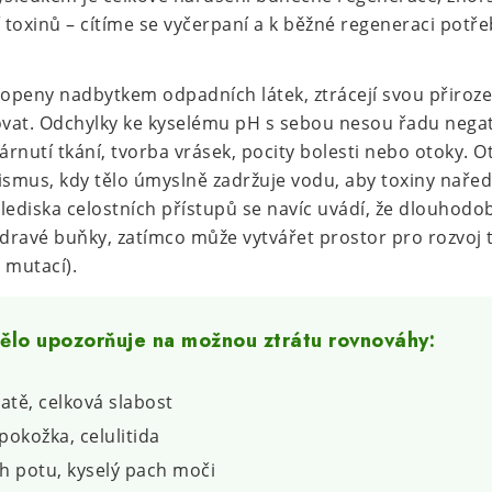
 toxinů – cítíme se vyčerpaní a k běžné regeneraci po
lopeny nadbytkem odpadních látek, ztrácejí svou přiroze
t. Odchylky ke kyselému pH s sebou nesou řadu negati
tárnutí tkání, tvorba vrásek, pocity bolesti nebo otoky. O
mus, kdy tělo úmyslně zadržuje vodu, aby toxiny naředi
lediska celostních přístupů se navíc uvádí, že dlouhodob
zdravé buňky, zatímco může vytvářet prostor pro rozvoj
 mutací).
tělo upozorňuje na možnou ztrátu rovnováhy:
ratě, celková slabost
okožka, celulitida
h potu, kyselý pach moči