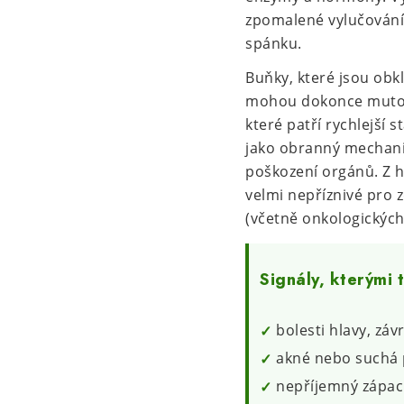
zpomalené vylučování
spánku.
Buňky, které jsou obk
mohou dokonce mutova
které patří rychlejší s
jako obranný mechanis
poškození orgánů. Z h
velmi nepříznivé pro 
(včetně onkologických
Signály, kterými 
bolesti hlavy, záv
akné nebo suchá p
nepříjemný zápac