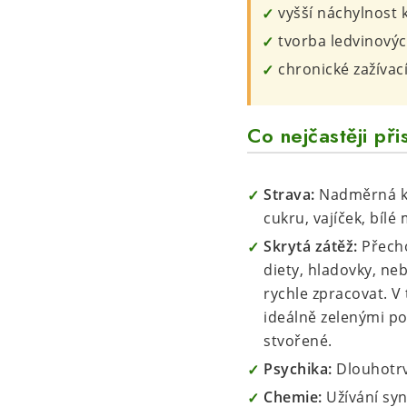
vyšší náchylnost 
tvorba ledvinový
chronické zažívac
Co nejčastěji př
Strava:
Nadměrná kon
cukru, vajíček, bíl
Skrytá zátěž:
Přecho
diety, hladovky, neb
rychle zpracovat. V
ideálně zelenými po
stvořené.
Psychika:
Dlouhotrva
Chemie:
Užívání synt