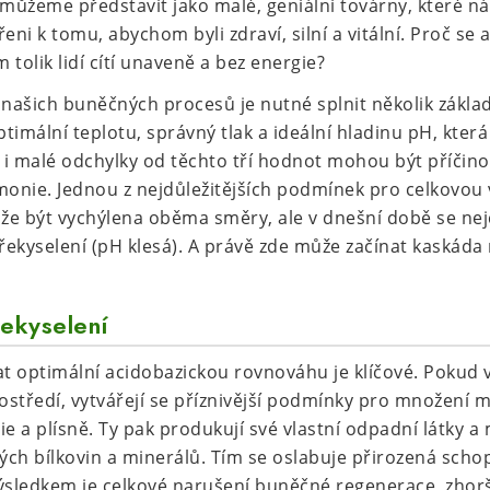
 můžeme představit jako malé, geniální továrny, které n
ořeni k tomu, abychom byli zdraví, silní a vitální. Proč se
tolik lidí cítí unaveně a bez energie?
našich buněčných procesů je nutné splnit několik zákla
timální teplotu, správný tlak a ideální hladinu pH, kter
 i malé odchylky od těchto tří hodnot mohou být příči
monie. Jednou z nejdůležitějších podmínek pro celkovou v
ůže být vychýlena oběma směry, ale v dnešní době se nej
kyselení (pH klesá). A právě zde může začínat kaskáda
řekyselení
at optimální acidobazickou rovnováhu je klíčové. Pokud 
rostředí, vytvářejí se příznivější podmínky pro množení 
ie a plísně. Ty pak produkují své vlastní odpadní látky 
tých bílkovin a minerálů. Tím se oslabuje přirozená sch
sledkem je celkové narušení buněčné regenerace, zhorš