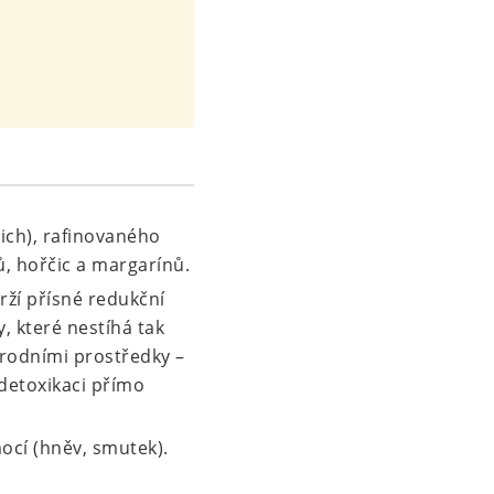
ich), rafinovaného
ů, hořčic a margarínů.
drží přísné redukční
, které nestíhá tak
írodními prostředky –
 detoxikaci přímo
ocí (hněv, smutek).