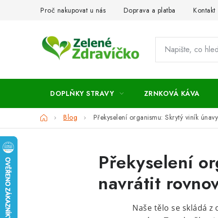
Přejít
Proč nakupovat u nás
Doprava a platba
Kontakt
na
obsah
DOPLŇKY STRAVY
ZRNKOVÁ KÁVA
Domů
Blog
Překyselení organismu: Skrytý viník únavy
Překyselení or
navrátit rovno
Naše tělo se skládá z