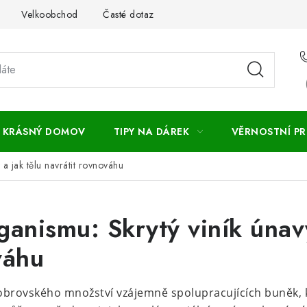
Velkoobchod
Časté dotazy
Obchodní podmínky
Vr
KRÁSNÝ DOMOV
TIPY NA DÁREK
VĚRNOSTNÍ P
 a jak tělu navrátit rovnováhu
ganismu: Skrytý viník únavy
váhu
 obrovského množství vzájemně spolupracujících buněk, k