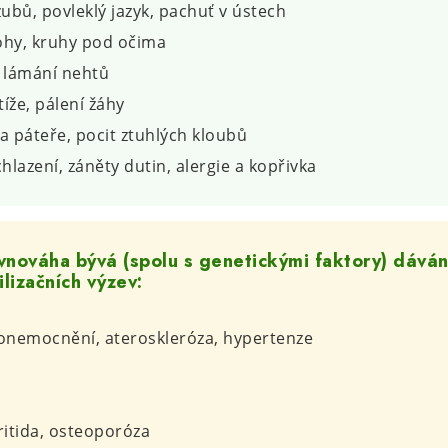
zubů, povleklý jazyk, pachuť v ústech
ohy, kruhy pod očima
, lámání nehtů
tíže, pálení žáhy
 a páteře, pocit ztuhlých kloubů
hlazení, záněty dutin, alergie a kopřivka
nováha bývá (spolu s genetickými faktory) dávána
ilizačních výzev:
 onemocnění, ateroskleróza, hypertenze
ritida, osteoporóza