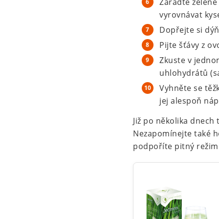
Zařaďte zelené
vyrovnávat kyse
Dopřejte si dý
Pijte šťávy z o
Zkuste v jedno
uhlohydrátů (s
Vyhněte se těžk
jej alespoň náp
Již po několika dnech 
Nezapomínejte také ho
podpoříte pitný režim