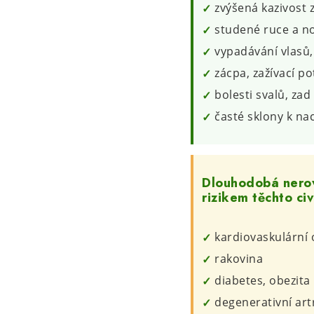
zvýšená kazivost 
studené ruce a n
vypadávání vlasů
zácpa, zažívací po
bolesti svalů, zad
časté sklony k nac
Dlouhodobá nerov
rizikem těchto civ
kardiovaskulární
rakovina
diabetes, obezita
degenerativní art