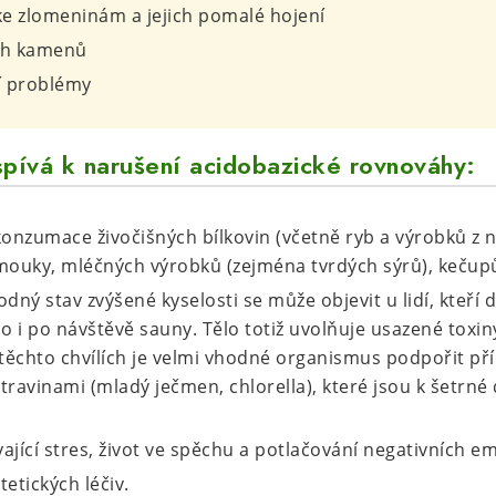
ke zlomeninám a jejich pomalé hojení
ch kamenů
í problémy
ispívá k narušení acidobazické rovnováhy:
zumace živočišných bílkovin (včetně ryb a výrobků z n
é mouky, mléčných výrobků (zejména tvrdých sýrů), kečup
dný stav zvýšené kyselosti se může objevit u lidí, kteří 
o i po návštěvě sauny. Tělo totiž uvolňuje usazené toxiny
 těchto chvílích je velmi vhodné organismus podpořit př
travinami (mladý ječmen, chlorella), které jsou k šetrné
jící stres, život ve spěchu a potlačování negativních em
etických léčiv.