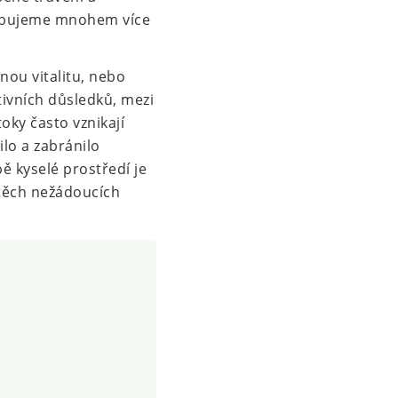
třebujeme mnohem více
nou vitalitu, nebo
vních důsledků, mezi
toky často vznikají
lo a zabránilo
ě kyselé prostředí je
 těch nežádoucích