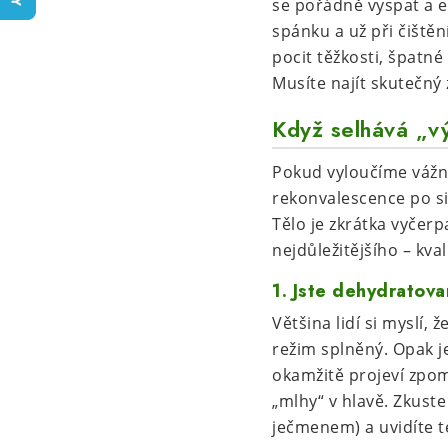
se pořádně vyspat a en
spánku a už při čištěn
pocit těžkosti, špatné
Musíte najít skutečný
Když selhává „v
Pokud vyloučíme vážná
rekonvalescence po sil
Tělo je zkrátka vyčerp
nejdůležitějšího – kva
1. Jste dehydratovan
Většina lidí si myslí,
režim splněný. Opak j
okamžitě projeví zpo
„mlhy“ v hlavě. Zkust
ječmenem) a uvidíte te