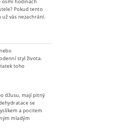
po osmi hodinách
ostele? Pokud tento
a už vás nezachrání.
 nebo
odenní styl života.
statek toho
bo džusu, mají pitný
 dehydratace se
yslíkem a pocitem
chaným mladým