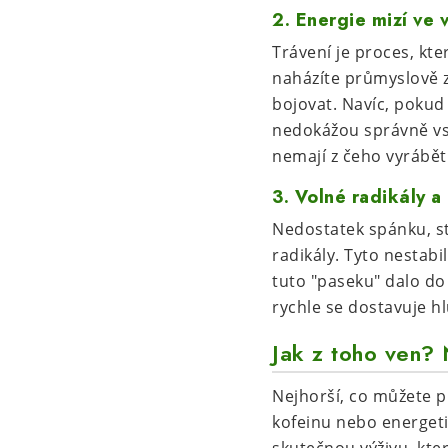
2. Energie mizí ve 
Trávení je proces, kt
naházíte průmyslově zp
bojovat. Navíc, pokud
nedokážou správně vst
nemají z čeho vyrábět
3. Volné radikály a 
Nedostatek spánku, str
radikály. Tyto nestab
tuto "paseku" dalo do
rychle se dostavuje h
Jak z toho ven? 
Nejhorší, co můžete p
kofeinu nebo energeti