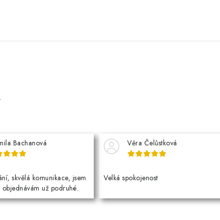
e
mila Bachanová
Věra Čelůstková
ní, skvělá komunikace, jsem
Velká spokojenost
a objednávám už podruhé.