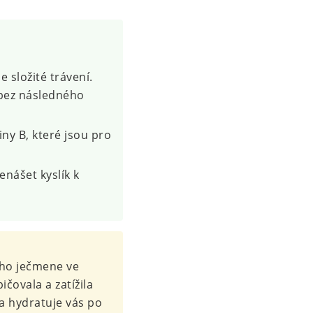
 složité trávení.
i bez následného
ny B, které jsou pro
nášet kyslík k
ého ječmene ve
ičovala a zatížila
a hydratuje vás po