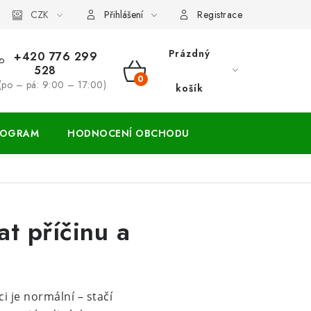
ácení zboží a reklamace
CZK
Přihlášení
Registrace
Prázdný
+420 776 299
528
NÁKUPNÍ
(po – pá: 9:00 – 17:00)
košík
KOŠÍK
ROGRAM
HODNOCENÍ OBCHODU
t příčinu a
 je normální – stačí