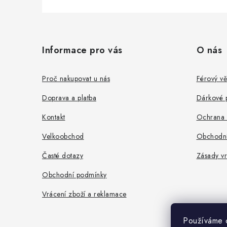
Z
á
Informace pro vás
O nás
p
a
Proč nakupovat u nás
Férový vě
t
Doprava a platba
Dárkové 
í
Kontakt
Ochrana 
Velkoobchod
Obchodní
Časté dotazy
Zásady vr
Obchodní podmínky
Vrácení zboží a reklamace
Používáme c