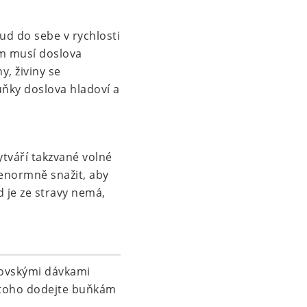
ud do sebe v rychlosti
ím musí doslova
y, živiny se
uňky doslova hladoví a
ytváří takzvané volné
 enormně snažit, aby
 je ze stravy nemá,
brovskými dávkami
o toho dodejte buňkám