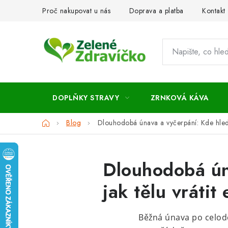
Přejít
Proč nakupovat u nás
Doprava a platba
Kontakt
na
obsah
DOPLŇKY STRAVY
ZRNKOVÁ KÁVA
Domů
Blog
Dlouhodobá únava a vyčerpání: Kde hledat 
Dlouhodobá ún
jak tělu vrátit 
Běžná únava po celode