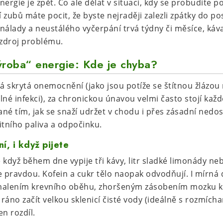
ergie je zpět. Co ale dělat v situaci, kdy se probudíte 
í zubů máte pocit, že byste nejraději zalezli zpátky do p
 nálady a neustálého vyčerpání trvá týdny či měsíce, káv
 zdroj problému.
ýroba“ energie: Kde je chyba?
 skrytá onemocnění (jako jsou potíže se štítnou žlázou
né infekci), za chronickou únavou velmi často stojí každ
ané tím, jak se snaží udržet v chodu i přes zásadní nedo
litního paliva a odpočinku.
í, i když pijete
 že když během dne vypije tři kávy, litr sladké limonády ne
e pravdou. Kofein a cukr tělo naopak odvodňují. I mírná
malením krevního oběhu, zhoršeným zásobením mozku k
e ráno začít velkou sklenicí čisté vody (ideálně s rozmí
n rozdíl.