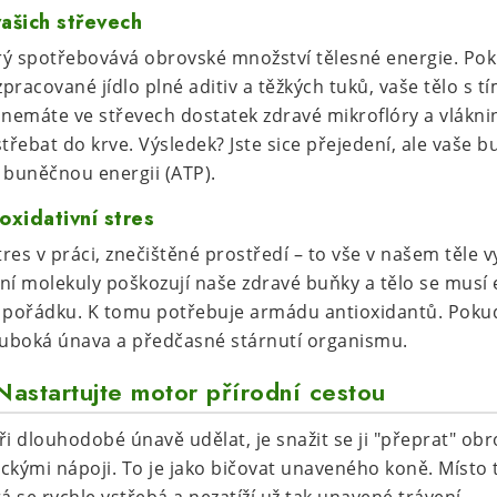
vašich střevech
erý spotřebovává obrovské množství tělesné energie. Pok
racované jídlo plné aditiv a těžkých tuků, vaše tělo s t
 nemáte ve střevech dostatek zdravé mikroflóry a vláknin
řebat do krve. Výsledek? Jste sice přejedení, ale vaše b
 buněčnou energii (ATP).
oxidativní stres
es v práci, znečištěné prostředí – to vše v našem těle v
ilní molekuly poškozují naše zdravé buňky a tělo se musí
 pořádku. K tomu potřebuje armádu antioxidantů. Pokud
luboká únava a předčasné stárnutí organismu.
Nastartujte motor přírodní cestou
ři dlouhodobé únavě udělat, je snažit se ji "přeprat" o
ckými nápoji. To je jako bičovat unaveného koně. Míst