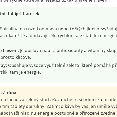
á se rychle vstřebá a nezatíží už tak unavené trávení.
dní dobíječ baterek:
Spirulina na rozdíl od masa nebo těžkých jídel nevyžaduje
ají okamžitě a dodávají tělu rychlou, ale stabilní energi
 stresem:
Je doslova nabitá antioxidanty a vitamíny skupi
prosto klíčové.
by:
Obsahuje vysoce využitelné železo, které pomáhá pře
lík, tam je energie.
žká rána:
na lačno za zelený start. Rozmíchejte si odměrku mlad
e tím tablety spiruliny. Zatímco káva by vás jen uměle vyb
nápoj vaši hladinu energie postupně a přirozeně zvedne 