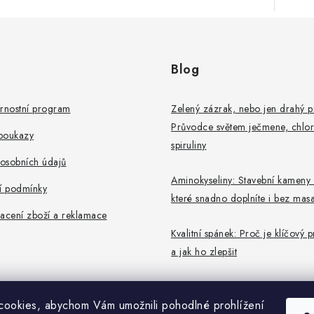
Blog
rnostní program
Zelený zázrak, nebo jen drahý 
Průvodce světem ječmene, chlor
poukazy
spiruliny
osobních údajů
Aminokyseliny: Stavební kameny 
 podmínky
které snadno doplníte i bez mas
acení zboží a reklamace
Kvalitní spánek: Proč je klíčový 
a jak ho zlepšit
ookies, abychom Vám umožnili pohodlné prohlížení