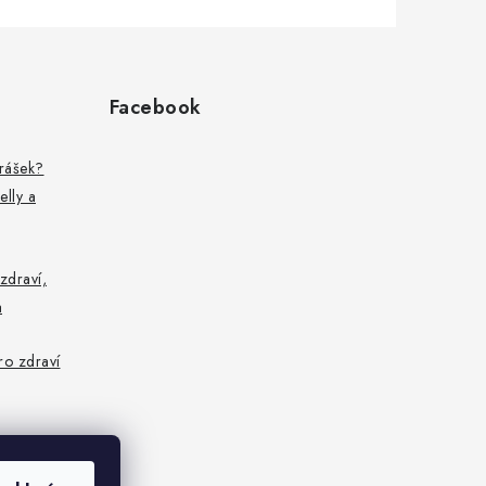
Facebook
prášek?
elly a
zdraví,
a
pro zdraví