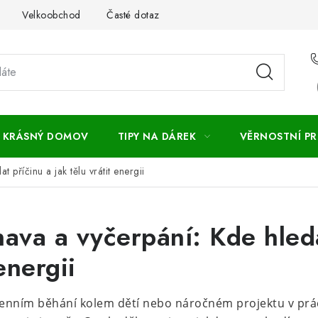
Velkoobchod
Časté dotazy
Obchodní podmínky
Vr
KRÁSNÝ DOMOV
TIPY NA DÁREK
VĚRNOSTNÍ P
příčinu a jak tělu vrátit energii
ava a vyčerpání: Kde hleda
energii
nním běhání kolem dětí nebo náročném projektu v práci