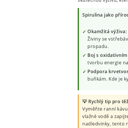
skutečnou výživu, kter
Spirulina jako příro
Okamžitá výživa:
Živiny se vstřebáv
propadu.
Boj s oxidativním
tvorbu energie na
Podpora krvetvor
buňkám. Kde je kys
💡 Rychlý tip pro tě
Vyměňte ranní kávu 
vlažné vodě a zapijt
nadledvinky, tento 