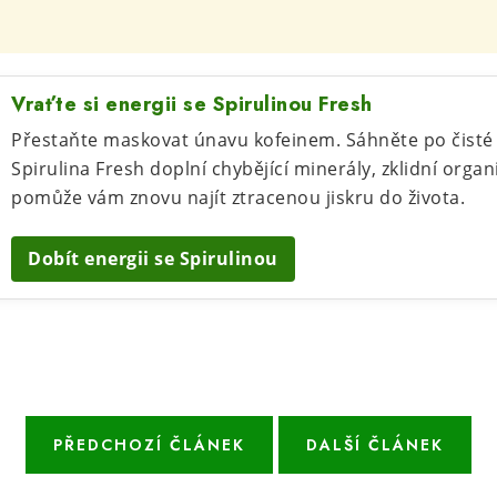
Vraťte si energii se Spirulinou Fresh
Přestaňte maskovat únavu kofeinem. Sáhněte po čisté p
Spirulina Fresh doplní chybějící minerály, zklidní orga
pomůže vám znovu najít ztracenou jiskru do života.
Dobít energii se Spirulinou
PŘEDCHOZÍ ČLÁNEK
DALŠÍ ČLÁNEK