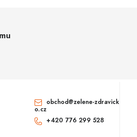
amu
obchod
@
zelene-zdravick
o.cz
+420 776 299 528