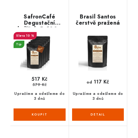
SafronCafé
Brasil Santos
Degustační
čerstvě pražená
balíček 5x100g
10 %
Tip
517 Kč
117 Kč
od
579 Kč
Upražíme a odešleme do
Upražíme a odešleme do
3 dnů
3 dnů