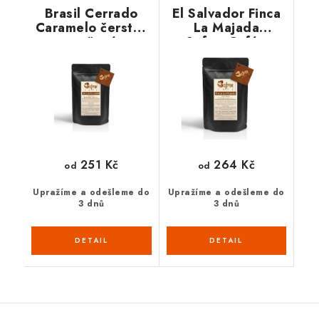
Brasil Cerrado
El Salvador Finca
Caramelo čerstvě
La Majada
pražená
SafronCafé -
čerstvě pražená
251 Kč
264 Kč
od
od
Upražíme a odešleme do
Upražíme a odešleme do
3 dnů
3 dnů