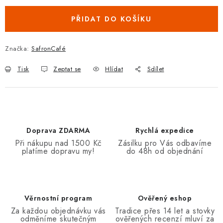
PŘIDAT DO KOŠÍKU
Značka:
SafronCafé
Tisk
Zeptat se
Hlídat
Sdílet
Doprava ZDARMA
Rychlá expedice
Při nákupu nad 1500 Kč
Zásilku pro Vás odbavíme
platíme dopravu my!
do 48h od objednání
Věrnostní program
Ověřený eshop
Za každou objednávku vás
Tradice přes 14 let a stovky
odměníme skutečným
ověřených recenzí mluví za