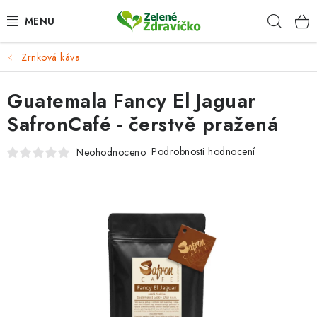
Přejít
Hleda
na
obsah
Zrnková káva
DOPLŇKY STRAVY
Guatemala Fancy El Jaguar
ZRNKOVÁ KÁVA
SafronCafé - čerstvě pražená
KRÁSNÝ DOMOV
Podrobnosti hodnocení
Neohodnoceno
TIPY NA DÁREK
VĚRNOSTNÍ PROGRAM
HODNOCENÍ OBCHODU
Proč nakupovat u nás
Doprava a platba
Kontakt
Velkoobchod
Časté dotazy
Obchodní podmínky