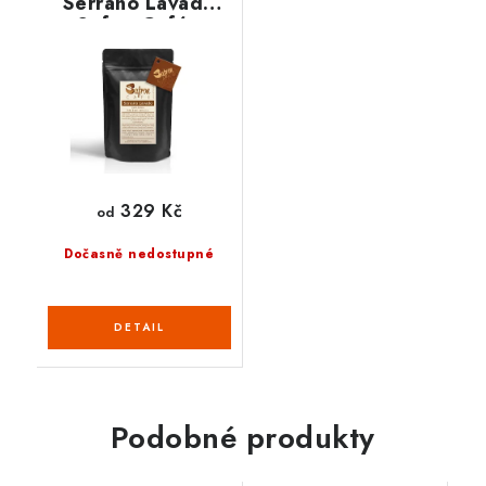
Serrano Lavado
SafronCafé -
čerstvě pražená
329 Kč
od
Dočasně nedostupné
Podobné produkty