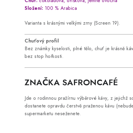
Chuť:
čokoládová, oříšková, jemně ovocná
Složení:
100 % Arabica
Varianta s krásnými velkými zrny (Screen 19).
Chuťový profil
Bez známky kyselosti, plné tělo, chuť je krásně k
bez stop hořkosti.
ZNAČKA SAFRONCAFÉ
Jde o rodinnou pražírnu výběrové kávy, z jejichž s
dostanete opravdu čerstvě praženou kávu (nebude 
supermarketu neseženete.