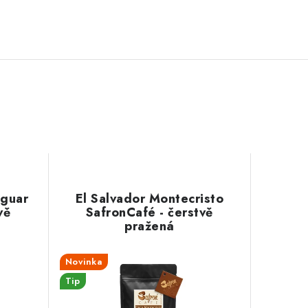
aguar
El Salvador Montecristo
vě
SafronCafé - čerstvě
pražená
Novinka
Tip