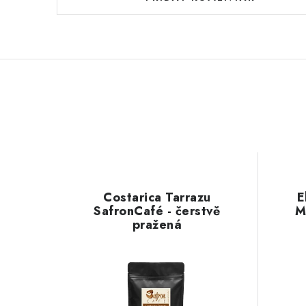
Costarica Tarrazu
E
SafronCafé - čerstvě
M
pražená