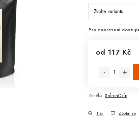
Pro zobrazení dostupn
od
117 Kč
Měrná cena:
Značka:
SafronCafé
Tisk
Zeptat se