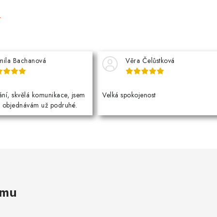
e
mila Bachanová
Věra Čelůstková
ní, skvělá komunikace, jsem
Velká spokojenost
a objednávám už podruhé.
amu