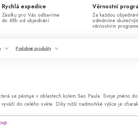
Rychlá expedice
Věrnostní progr
Zásilku pro Vás odbavíme
Za každou objednáv
do 48h od objednání
odměníme skutečný
věrnostním program
e
Podobné produkty
 která se pěstuje v oblastech kolem Sao Paula. Svoje jméno do
vyváží do celého světa. Díky nižší nadmořské výšce je charakter
cup