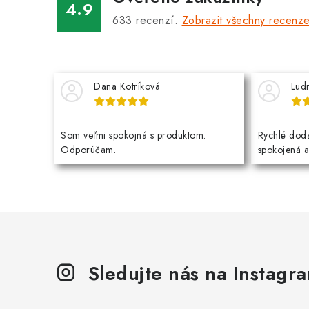
4.9
633
recenzí.
Zobrazit všechny recenz
Dana Kotríková
Lud
Som veľmi spokojná s produktom.
Rychlé dodá
Odporúčam.
spokojená 
Sledujte nás na Instagr