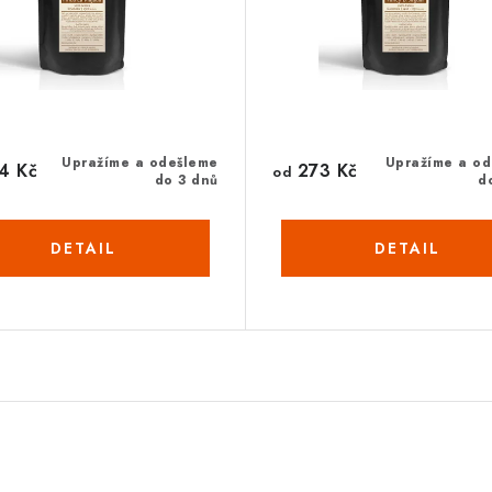
Upražíme a odešleme
Upražíme a o
4 Kč
273 Kč
od
do 3 dnů
d