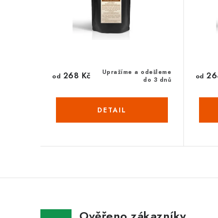
Upražíme a odešleme
268 Kč
26
od
od
do 3 dnů
Ověřeno zákazníky