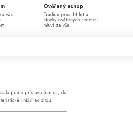
am
Ověřený eshop
ku vás
Tradice přes 14 let a
m
stovky ověřených recenzí
em
mluví za vše.
stala podle přístavu Santos, do
istická i nižší aciditou.