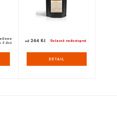
dešleme
264 Kč
od
Dočasně nedostupné
o 3 dnů