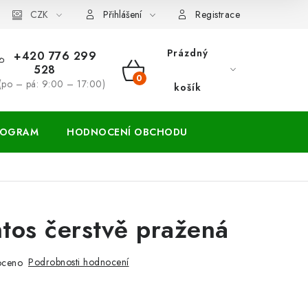
ácení zboží a reklamace
CZK
Přihlášení
Registrace
Prázdný
+420 776 299
528
NÁKUPNÍ
(po – pá: 9:00 – 17:00)
košík
KOŠÍK
ROGRAM
HODNOCENÍ OBCHODU
ntos čerstvě pražená
Podrobnosti hodnocení
oceno