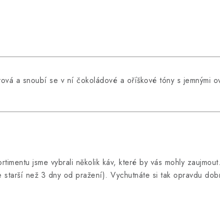
ávová a snoubí se v ní čokoládové a oříškové tóny s jemnými 
ortimentu jsme vybrali několik káv, které by vás mohly zaujmou
starší než 3 dny od pražení). Vychutnáte si tak opravdu dobr