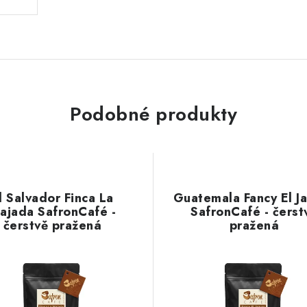
Podobné produkty
l Salvador Finca La
Guatemala Fancy El J
ajada SafronCafé -
SafronCafé - čerst
čerstvě pražená
pražená