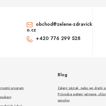
obchod
@
zelene-zdravick
o.cz
+420 776 299 528
Blog
rnostní program
Zelený zázrak, nebo jen drahý 
Průvodce světem ječmene, chlor
poukazy
spiruliny
osobních údajů