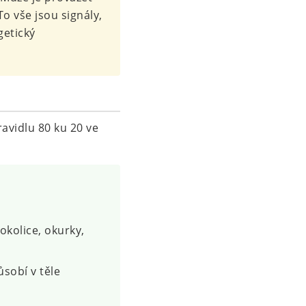
To vše jsou signály,
getický
ravidlu 80 ku 20 ve
okolice, okurky,
sobí v těle