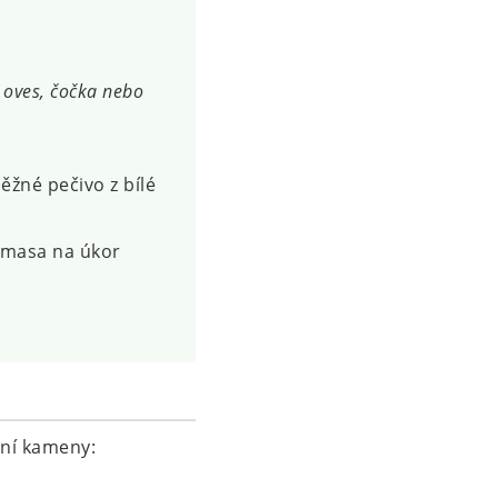
 oves, čočka nebo
běžné pečivo z bílé
 masa na úkor
bní kameny: