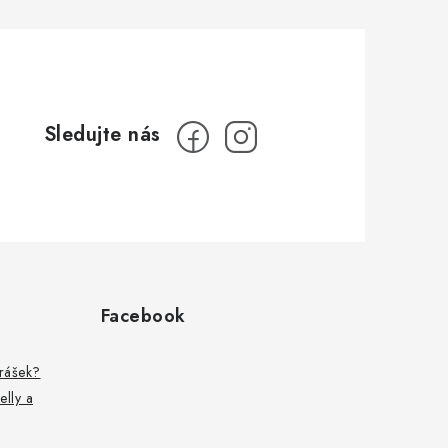
Facebook
prášek?
elly a