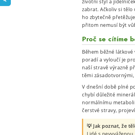
životní styl a jídeln
zabrat. Ačkoliv si tě
ho zbytečně přetěžuje
přitom nemusí být vůb
Proč se cítíme 
Během běžné látkové v
poradí a vyloučí je pro
naší stravě výrazně p
těmi zásadotvornými,
V dnešní době plné po
chybí důležité minerál
normálnímu metabolism
čerstvé stravy, projev
💡 Jak poznat, že tě
Lidé s nevyváženou s