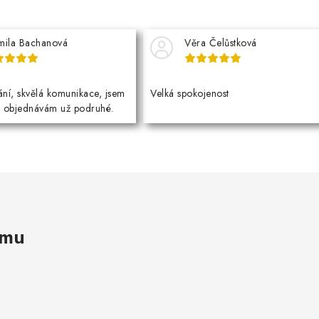
mila Bachanová
Věra Čelůstková
ní, skvělá komunikace, jsem
Velká spokojenost
a objednávám už podruhé.
amu