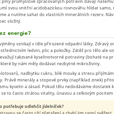
íček plný průmyslově zpracovaných potravin dávají našem
lo umí svou vnitřní acidobazickou rovnováhu hlídat samo
me a nutíme sahat do vlastních minerálních rezerv. Návra
ec složitý.
bez energie?
ýměny vznikají v těle přirozené odpadní látky. Zdravý o
střednictvím ledvin, plic a pokožky. Zátěž pro tělo ale vzn
řevažují takzvané kyselinotvorné potraviny (bohaté na pr
 které by nám měly dodávat nezbytné mikroživiny.
lotovarů, nadbytku cukru, bílé mouky a stresu přijímáme
y. Právě minerály a stopové prvky (například zinek) přito
u kyselin a zásad. Pokud tělu nedodáváme dostatek kva
í se to často ztrátou vitality, únavou a celkovým pocitem 
lo potřebuje odlehčit jídelníček?
travou se často cítí přetažení a chybí jim ranní svěžest