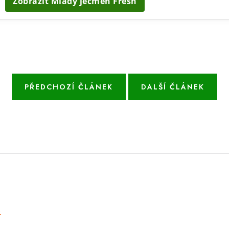
Zobrazit Mladý ječmen Fresh
PŘEDCHOZÍ ČLÁNEK
DALŠÍ ČLÁNEK
e