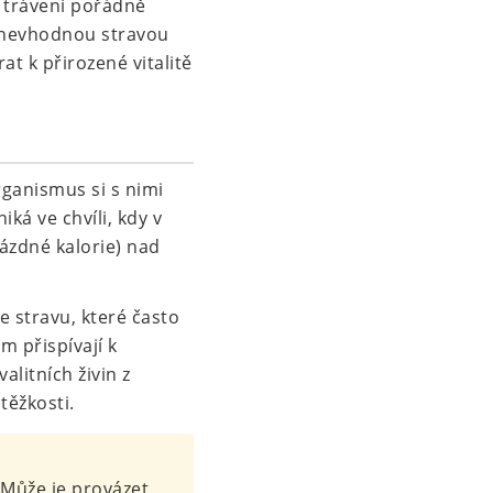
u trávení pořádně
, nevhodnou stravou
t k přirozené vitalitě
rganismus si s nimi
iká ve chvíli, kdy v
ázdné kalorie) nad
 stravu, které často
m přispívají k
litních živin z
těžkosti.
. Může je provázet