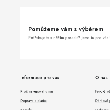
Pomůžeme vám s výběrem
Potřebujete s něčím poradit? Jsme tu pro vás!
Z
á
Informace pro vás
O nás
p
a
Proč nakupovat u nás
Férový vě
t
Doprava a platba
Dárkové 
Kontakt
Ochrana 