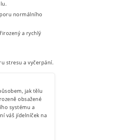
lu.
odporu normálního
řirozený a rychlý
u stresu a vyčerpání.
působem, jak tělu
řirozeně obsažené
ního systému a
í váš jídelníček na