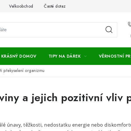
Velkoobchod
Časté dotazy
Obchodní podmínky
Vr
KRÁSNÝ DOMOV
TIPY NA DÁREK
VĚRNOSTNÍ P
 při překyselení organizmu
iny a jejich pozitivní vliv 
álé únavy, těžkosti, nedostatku energie nebo diskomfort