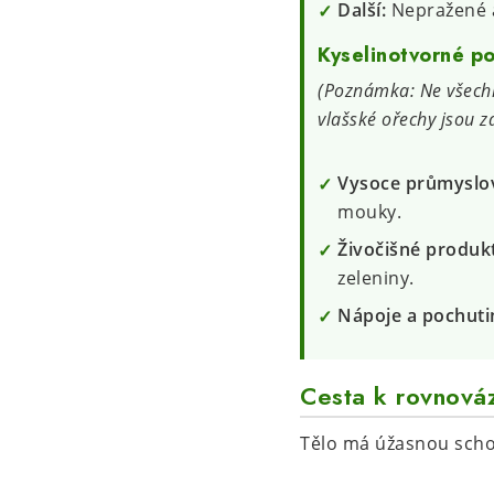
Další:
Nepražené a
Kyselinotvorné po
(Poznámka: Ne všechn
vlašské ořechy jsou zd
Vysoce průmyslov
mouky.
Živočišné produk
zeleniny.
Nápoje a pochuti
Cesta k rovnováz
Tělo má úžasnou scho