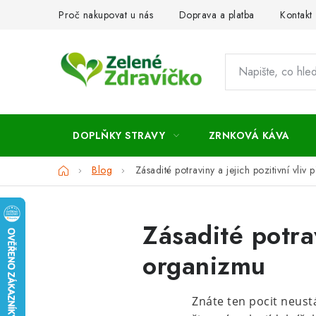
Přejít
Proč nakupovat u nás
Doprava a platba
Kontakt
na
obsah
DOPLŇKY STRAVY
ZRNKOVÁ KÁVA
Domů
Blog
Zásadité potraviny a jejich pozitivní vliv
Zásadité potrav
organizmu
Znáte ten pocit neust