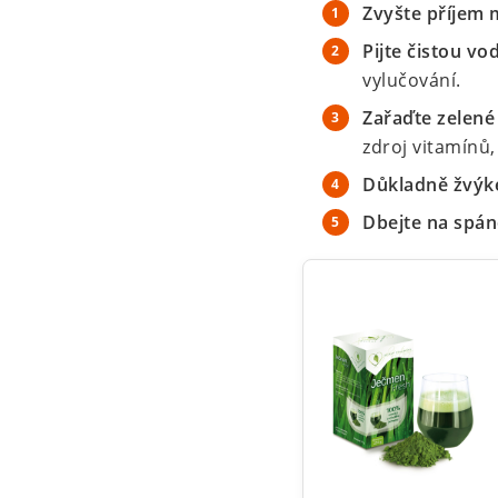
Zvyšte příjem 
Pijte čistou vo
vylučování.
Zařaďte zelené
zdroj vitamínů
Důkladně žvýke
Dbejte na spán