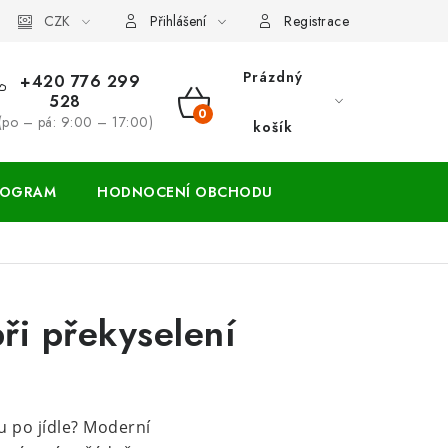
ácení zboží a reklamace
CZK
Přihlášení
Registrace
Prázdný
+420 776 299
528
NÁKUPNÍ
(po – pá: 9:00 – 17:00)
košík
KOŠÍK
ROGRAM
HODNOCENÍ OBCHODU
při překyselení
u po jídle? Moderní