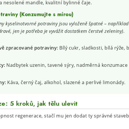
 nesolené mandle, kvalitní bylinné čaje.
traviny (Konzumujte s mírou)
y kyselinotvorné potraviny jsou vyloženě špatné – například
ravé, jen je potřeba je vyvážit dostatkem čerstvé zeleniny).
ě zpracované potraviny:
Bílý cukr, sladkosti, bílá rýže, 
ty:
Nadbytek uzenin, tavené sýry, nadměrná konzumace
ny:
Káva, černý čaj, alkohol, slazené a perlivé limonády.
e: 5 kroků, jak tělu ulevit
pnost regenerace, stačí mu jen dodat ty správné stave