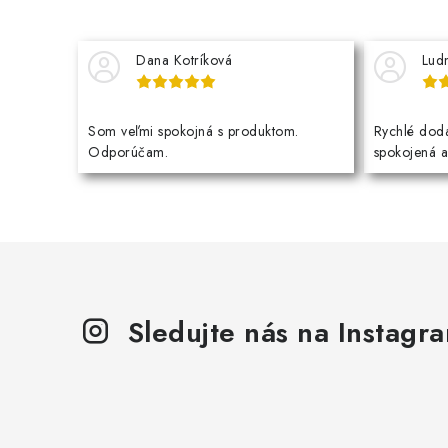
Dana Kotríková
Lud
Som veľmi spokojná s produktom.
Rychlé dodá
Odporúčam.
spokojená 
Sledujte nás na Instagr