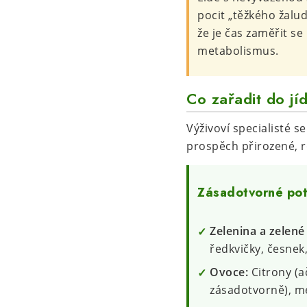
pocit „těžkého žalud
že je čas zaměřit se
metabolismus.
Co zařadit do jí
Výživoví specialisté s
prospěch přirozené, r
Zásadotvorné potr
Zelenina a zelené
ředkvičky, česnek,
Ovoce:
Citrony (a
zásadotvorně), me