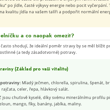
ku“ po jídle, časté výkyvy energie nebo pocit vyčerpání. 
 na kvalitu jídla na vašem talíři a podpořit normální ener
delníčku a co naopak omezit?
e často shodují, že ideální poměr stravy by se měl blížit p
ostlinné (a tedy zásadotvorné) potravy.
aviny (Základ pro vaši vitalitu)
 potraviny:
Mladý ječmen, chlorella, spirulina, špenát, br
 rajčata, celer, řepa, hlávkový salát.
č jsou chuťově kyselé, díky svému minerálnímu profilu pů
loun, mango, fíky, banány, jablka, maliny.