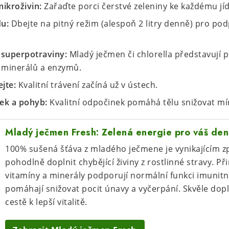
mikroživin:
Zařaďte porci čerstvé zeleniny ke každému jíd
du:
Dbejte na pitný režim (alespoň 2 litry denně) pro p
 superpotraviny:
Mladý ječmen či chlorella představují p
, minerálů a enzymů.
jte:
Kvalitní trávení začíná už v ústech.
ek a pohyb:
Kvalitní odpočinek pomáhá tělu snižovat mír
Mladý ječmen Fresh: Zelená energie pro váš den
100% sušená šťáva z mladého ječmene je vynikajícím z
pohodlně doplnit chybějící živiny z rostlinné stravy. P
vitamíny a minerály podporují normální funkci imunit
pomáhají snižovat pocit únavy a vyčerpání. Skvěle dopln
cestě k lepší vitalitě.