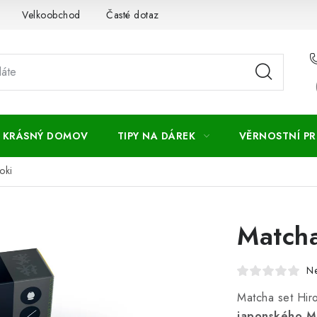
Velkoobchod
Časté dotazy
Obchodní podmínky
Vr
KRÁSNÝ DOMOV
TIPY NA DÁREK
VĚRNOSTNÍ P
oki
Matcha
N
Matcha set Hir
japonského M