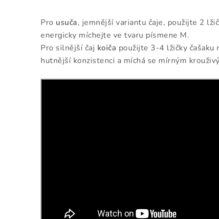
Pro
usuča
, jemnější variantu čaje, použijte 2 lž
energicky míchejte ve tvaru písmene M.
Pro silnější čaj
koiča
použijte 3-4 lžičky čašaku
hutnější konzistenci a míchá se mírným krouži