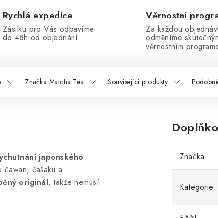
Rychlá expedice
Věrnostní progr
Zásilku pro Vás odbavíme
Za každou objednáv
do 48h od objednání
odměníme skutečný
věrnostním program
e
Značka Matcha Tea
Související produkty
Podobné
Doplňko
Značka
ychutnání japonského
e čawan, čašaku a
běný originál
, takže nemusí
Kategorie
EAN