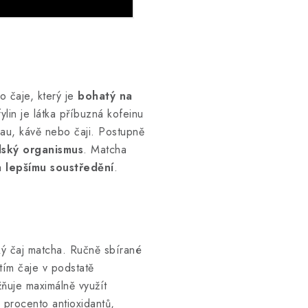
 čaje, který je
bohatý na
fylin je látka příbuzná kofeinu
akau, kávě nebo čaji. Postupně
lidský organismus
. Matcha
 lepšímu soustředění
.
ký čaj matcha. Ručně sbírané
tím čaje v podstatě
ňuje maximálně využít
 procento antioxidantů,