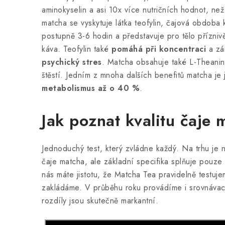
aminokyselin a asi 10x více nutričních hodnot, ne
matcha se vyskytuje látka teofylin, čajová obdoba 
postupně 3-6 hodin a představuje pro tělo příznivěj
káva. Teofylin také
pomáhá při koncentraci
a zá
psychický stres
. Matcha obsahuje také L-Theanin,
štěstí. Jedním z mnoha dalších benefitů matcha je
metabolismus až o 40 %
.
Jak poznat kvalitu čaje
Jednoduchý test, který zvládne každý. Na trhu je n
čaje matcha, ale základní specifika splňuje pouze
nás máte jistotu, že Matcha Tea pravidelně testujem
zakládáme. V průběhu roku provádíme i srovnávací 
rozdíly jsou skutečně markantní.