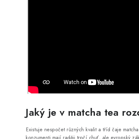
Jaký je v matcha tea roz
Existuje nespočet různých kvalit a tříd čaje matcha
konzumenti mají raději trpčí chuť, ale evropský zák