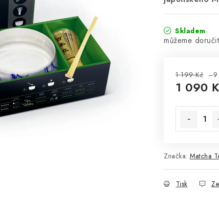
Skladem
1 199 Kč
–9
1 090 
Měrná cena
Značka:
Matcha T
Tisk
Ze