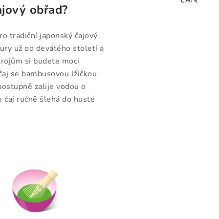
ajový obřad?
o tradiční japonský čajový
ury už od devátého století a
trojům si budete moci
čaj se bambusovou lžičkou
postupně zalije vodou o
 čaj ručně šlehá do husté