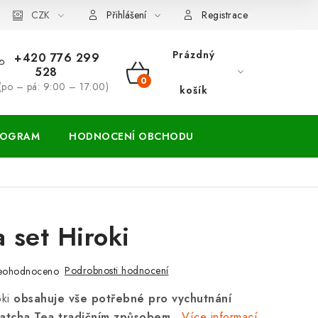
ácení zboží a reklamace
CZK
Přihlášení
Registrace
Prázdný
+420 776 299
528
NÁKUPNÍ
(po – pá: 9:00 – 17:00)
košík
KOŠÍK
ROGRAM
HODNOCENÍ OBCHODU
 set Hiroki
Podrobnosti hodnocení
eohodnoceno
oki
obsahuje vše potřebné pro vychutnání
atcha Tea tradičním způsobem
.
Více informací