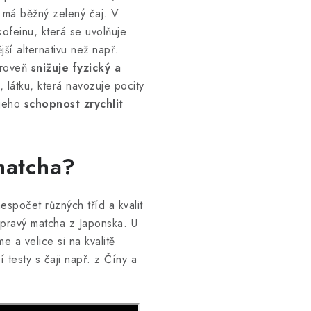
ž má běžný zelený čaj. V
kofeinu, která se uvolňuje
ší alternativu než např.
roveň
snižuje fyzický a
 látku, která navozuje pocity
 jeho
schopnost zrychlit
 matcha?
espočet různých tříd a kvalit
 pravý matcha z Japonska. U
e a velice si na kvalitě
testy s čaji např. z Číny a