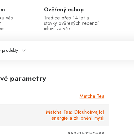
am
Ověřený eshop
ku vás
Tradice přes 14 let a
m
stovky ověřených recenzí
em
mluví za vše.
 produkty
vé parametry
Matcha Tea
Matcha Tea: Dlouhotrvající
energie a zklidnění mysli
8594169250588