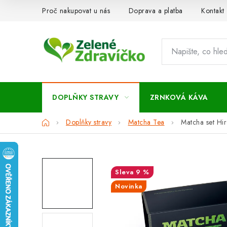
Přejít
Proč nakupovat u nás
Doprava a platba
Kontakt
na
obsah
DOPLŇKY STRAVY
ZRNKOVÁ KÁVA
Domů
Doplňky stravy
Matcha Tea
Matcha set Hir
9 %
Novinka