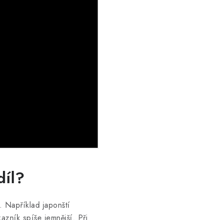
díl?
. Například japonští
azník spíše jemnější. Při