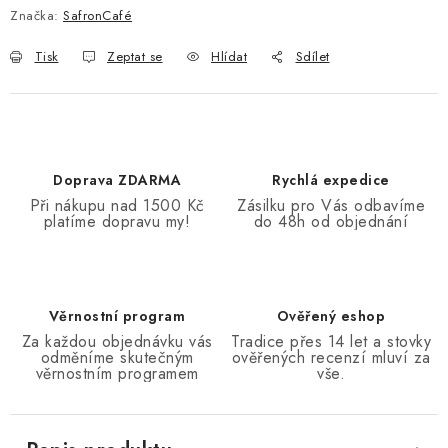
Značka:
SafronCafé
Tisk
Zeptat se
Hlídat
Sdílet
Doprava ZDARMA
Rychlá expedice
Při nákupu nad 1500 Kč
Zásilku pro Vás odbavíme
platíme dopravu my!
do 48h od objednání
Věrnostní program
Ověřený eshop
Za každou objednávku vás
Tradice přes 14 let a stovky
odměníme skutečným
ověřených recenzí mluví za
věrnostním programem
vše.