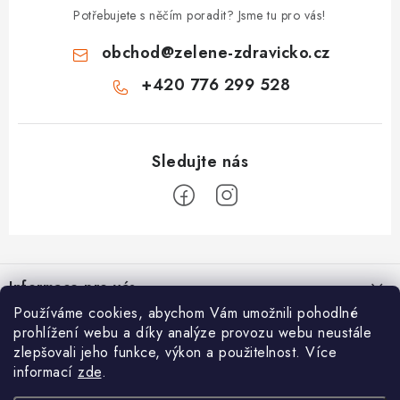
Potřebujete s něčím poradit? Jsme tu pro vás!
obchod
@
zelene-zdravicko.cz
+420 776 299 528
Z
á
Informace pro vás
p
Používáme cookies, abychom Vám umožnili pohodlné
a
Proč nakupovat u nás
O nás
prohlížení webu a díky analýze provozu webu neustále
t
zlepšovali jeho funkce, výkon a použitelnost. Více
Doprava a platba
í
Férový věrnostní program
informací
zde
.
Blog
Kontakt